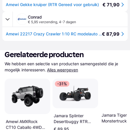
€ 71,90
Amewi Gekke kruiper (RTR Gereed voor gebruik)
Conrad
€ 5,95 verzending
,
4-7 dagen
€ 87,99
Amewi 22217 Crazy Crawler 1:10 RC modelauto voor beginners Elektro Crawler 4WD Incl. accu, oplader en batterijen voor de zender
Gerelateerde producten
We hebben een selectie van producten samengesteld die je 
mogelijk interesseren.
Alles weergeven
-31%
Jamara Tiger I
Jamara Splinter
Monstertruck
Desertbuggy RTR
Amewi AMXRock
053270
CT10 Caballo 4WD
€ 89,95