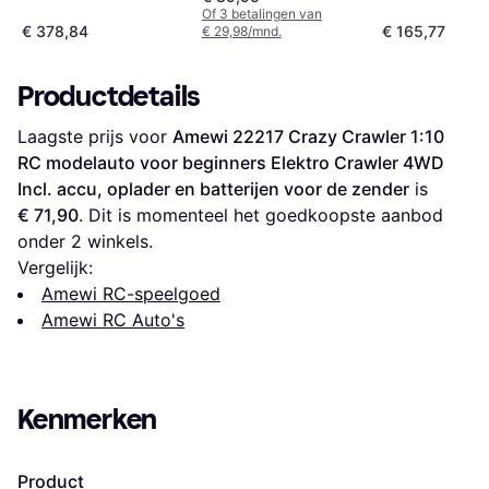
Schaalrups
Of 3 betalingen van
€ 378,84
€ 165,77
€ 29,98/mnd.
Productdetails
Laagste prijs voor 
Amewi 22217 Crazy Crawler 1:10 
RC modelauto voor beginners Elektro Crawler 4WD 
Incl. accu, oplader en batterijen voor de zender
 is 
€ 71,90
. Dit is momenteel het goedkoopste aanbod 
onder 
2
 winkels.
Vergelijk:
Amewi RC-speelgoed
Amewi RC Auto's
Kenmerken
Product