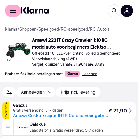
Voor shoppers
Voor bedrijven
Klarna
/
Shoppen
/
Speelgoed
/
RC-speelgoed
/
RC Auto's
Amewi 22217 Crazy Crawler 1:10 RC 
modelauto voor beginners Elektro 
Crawler 4WD Incl. accu, oplader en 
Off-road,1:10, LED-verlichting, Volledig gemonteerd, 
Vierwielaandrijving (4WD)
+
2
batterijen voor de zender
Vergelijk prijzen vanaf
€ 71,90
naar
€ 87,99
Probeer flexibele betalingen met
Leer hoe
Aanbevolen
Prijs incl. levering
advertentie
Galaxus
€ 71,90
Gratis verzending
,
5-7 dagen
Amewi Gekke kruiper (RTR Gereed voor gebruik)
Galaxus
·
Laagste prijs
Gratis verzending
,
5-7 dagen