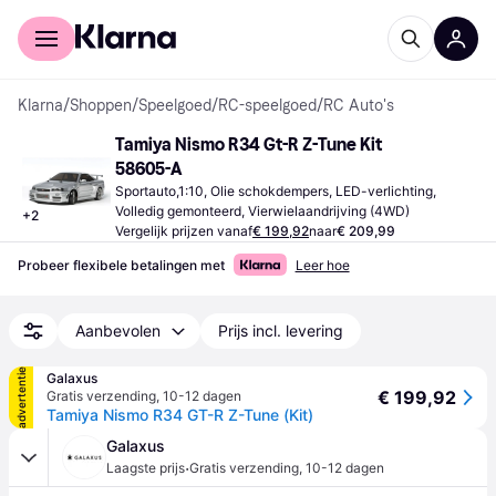
Voor shoppers
Voor bedrijven
Klarna
/
Shoppen
/
Speelgoed
/
RC-speelgoed
/
RC Auto's
Tamiya Nismo R34 Gt-R Z-Tune Kit 
58605-A
Sportauto,1:10, Olie schokdempers, LED-verlichting, 
Volledig gemonteerd, Vierwielaandrijving (4WD)
+
2
Vergelijk prijzen vanaf
€ 199,92
naar
€ 209,99
Probeer flexibele betalingen met
Leer hoe
Aanbevolen
Prijs incl. levering
advertentie
Galaxus
€ 199,92
Gratis verzending
,
10-12 dagen
Tamiya Nismo R34 GT-R Z-Tune (Kit)
Galaxus
·
Laagste prijs
Gratis verzending
,
10-12 dagen