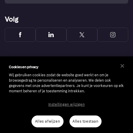
Volg
Cookies en privacy
Wij gebruiken cookies zodat de website goed werkt en om je
browsegedrag te personaliseren en analyseren. We delen ook
gegevens met onze advertentiepartners. Je kunt je voorkeuren op elk
moment beheren of je toestemming intrekken.
Instellingen wijzigen
Copyright © 2005-2026 Klarna Bank AB (publ). Headquarters: Stockholm, Sweden. All
rights reserved. Klarna Bank AB (publ). Sveavägen 46, 111 34 Stockholm. Organization
number: 556737-0431
Alles afwijzen
Alles toestaan
Cookies
Klarna.com