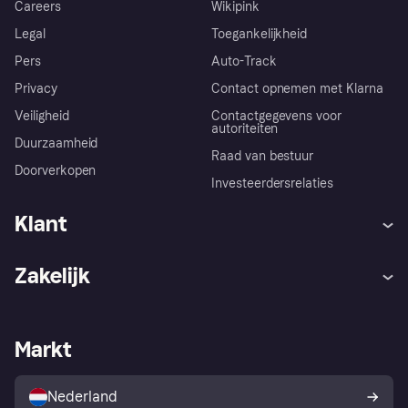
Careers
Wikipink
Legal
Toegankelijkheid
Pers
Auto-Track
Privacy
Contact opnemen met Klarna
Veiligheid
Contactgegevens voor
autoriteiten
Duurzaamheid
Raad van bestuur
Doorverkopen
Investeerdersrelaties
Klant
Hulp
Klachten
Zakelijk
Login
Onze belofte
Webwinkelsupport
Developers
De Klarna app
Privacyinstellingen
Zakelijke login
Operationele status
Markt
Winkeloverzicht
Je herroepingsrecht
Verkoop met Klarna
Platformen en partners
Kopersbescherming voor
consumenten
Nederland