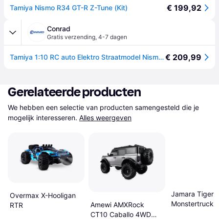
€ 199,92
Tamiya Nismo R34 GT-R Z-Tune (Kit)
Conrad
Gratis verzending
,
4-7 dagen
€ 209,99
Tamiya 1:10 RC auto Elektro Straatmodel Nismo R34 GT-R Z-Tune Brushed 4WD Bouwpakket TT-02D
Gerelateerde producten
We hebben een selectie van producten samengesteld die je 
mogelijk interesseren.
Alles weergeven
Jamara Tiger I
Overmax X-Hooligan
Monstertruck
Amewi AMXRock
RTR
CT10 Caballo 4WD