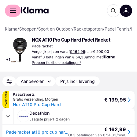
Voor shoppers
Voor bedrijven
Klarna
/
Shoppen
/
Sport en Outdoor
/
Racketsporten
/
Padel Tennis
/
Padelrackets
NOX AT10 Pro Cup Hard Padel Racket
Padelracket
Vergelijk prijzen vanaf
€ 162,99
naar
€ 200,00
Vanaf 3 betalingen van € 54,33/mnd. met
+
1
Probeer flexibele betalingen*
Aanbevolen
Prijs incl. levering
advertentie
PassaSports
€ 199,95
Gratis verzending
,
Morgen
Nox AT10 Pro Cup Hard
Decathlon
·
Laagste prijs
1-2 dagen
€ 162,99
Padelracket at10 pro cup hard 26 by agustín tapia
Of 3 betalingen van € 54,33/mnd.