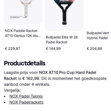
NOX Paddle Racket
Bullpadel Vert
AT10 Genius 12K Alum
Bullpadel Elite W 26
Hybrid Padel 
Xtrem
Padel Racket
€ 229,87
€ 144,99
€ 204,88
Productdetails
Laagste prijs voor 
NOX AT10 Pro Cup Hard Padel 
Racket
 is 
€ 162,99
. Dit is momenteel het goedkoopste 
aanbod onder 
4
 winkels.
Vergelijk:
NOX Padel Tennis
NOX Padelrackets