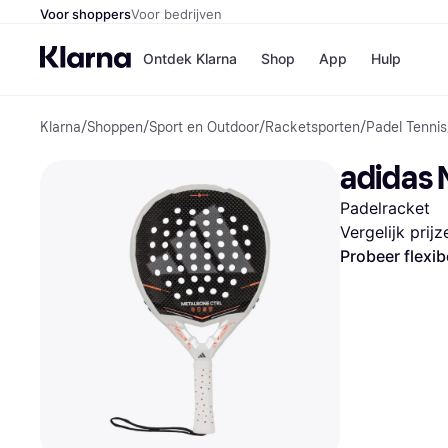
Voor shoppers
Voor bedrijven
Ontdek Klarna
Shop
App
Hulp
Klarna
/
Shoppen
/
Sport en Outdoor
/
Racketsporten
/
Padel Tennis
Winkels
Media
B
adidas 
Bol
B
Booki
B
Padelracket
H&M
B
Kruidv
Vergelijk prij
Probeer flexib
Winkelove