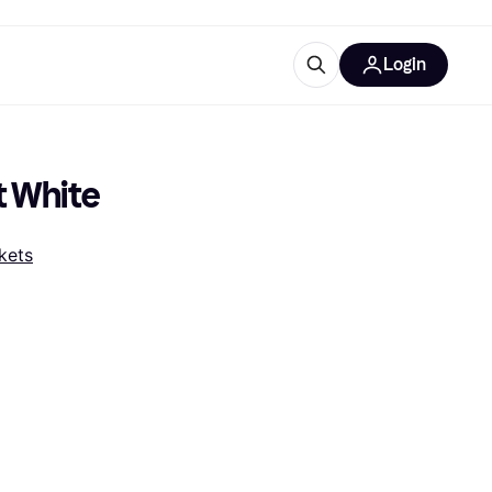
Login
trustingen
IM
t White
kets
gorieën