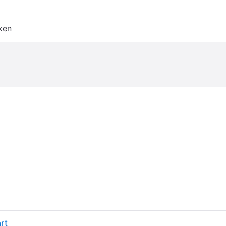
ken
rt