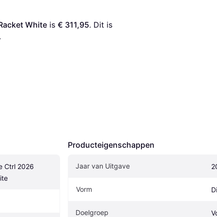
 Racket White
 is 
€ 311,95
. Dit is 
.
Producteigenschappen
Jaar van Uitgave
 Ctrl 2026 
2
ite
Vorm
D
Doelgroep
V