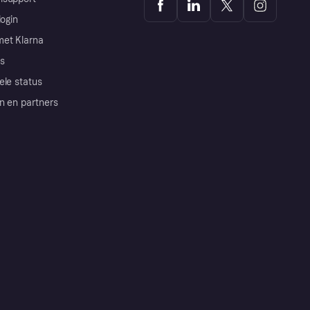
login
et Klarna
s
ele status
n en partners