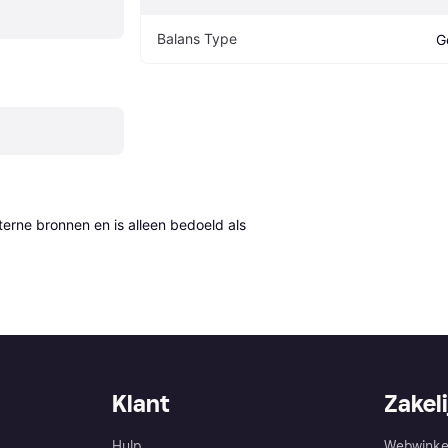
Balans Type
G
erne bronnen en is alleen bedoeld als 
Klant
Zakeli
Hulp
Webwinke