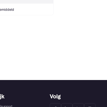
emiddeld
jk
Volg
lsupport