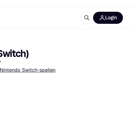
Login
trustingen
IM
Switch)
7
Nintendo Switch-spellen
gorieën