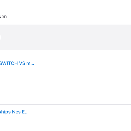
ken
Nintendo, Wereldkampioenschappen NES Editie SWITCH VS multi
Nintendo Games Switch Nintendo World Championships Nes Edition - Import Transparant PAL