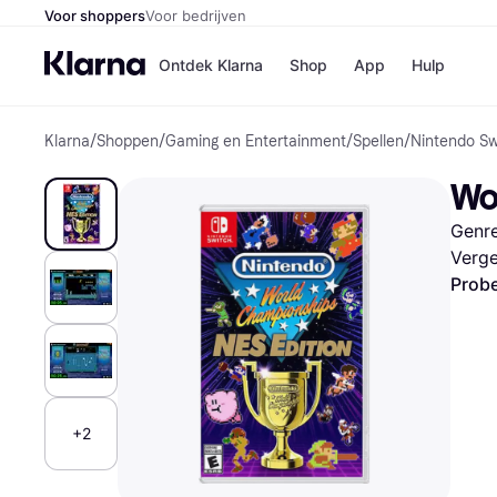
Voor shoppers
Voor bedrijven
Ontdek Klarna
Shop
App
Hulp
Klarna
/
Shoppen
/
Gaming en Entertainment
/
Spellen
/
Nintendo Sw
Winkels
Media
B
Wo
Bol
B
Booki
B
Genre
H&M
B
Kruidv
Verge
Probe
Winkelove
+2