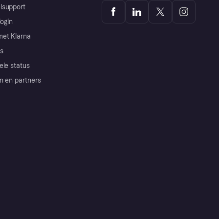
lsupport
login
et Klarna
s
ele status
n en partners