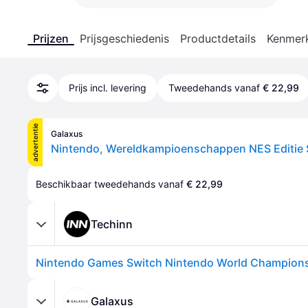
Prijzen
Prijsgeschiedenis
Productdetails
Kenmer
Prijs incl. levering
Tweedehands vanaf
€ 22,99
advertentie
Galaxus
Beschikbaar tweedehands vanaf 
€ 22,99
Techinn
Galaxus