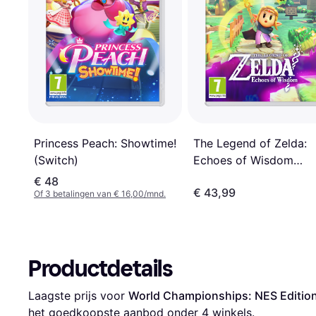
Princess Peach: Showtime!
The Legend of Zelda:
(Switch)
Echoes of Wisdom
(Switch)
€ 48
€ 43,99
Of 3 betalingen van € 16,00/mnd.
Productdetails
Laagste prijs voor 
World Championships: NES Edition
het goedkoopste aanbod onder 
4
 winkels.