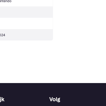
intendo
024
jk
Volg