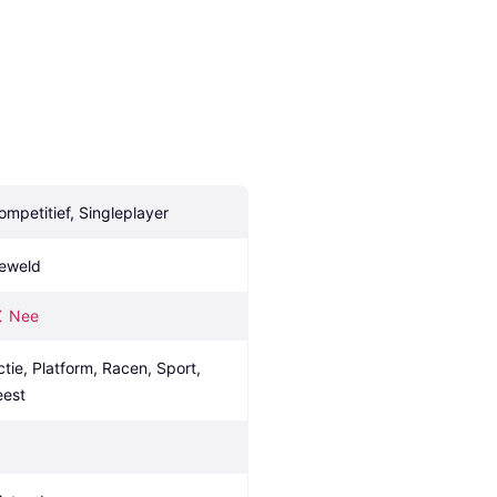
ompetitief, Singleplayer
eweld
Nee
ctie, Platform, Racen, Sport, 
eest