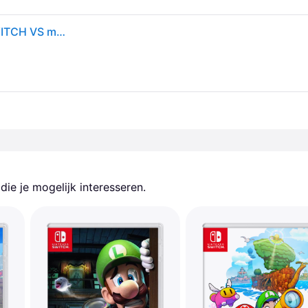
Nintendo, Wereldkampioenschappen NES Editie SWITCH VS multi
ie je mogelijk interesseren.