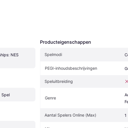
Producteigenschappen
Spelmodi
hips: NES 
C
PEGI-inhoudsbeschrijvingen
G
Speluitbreiding
 Spel
A
Genre
F
Aantal Spelers Online (Max)
1