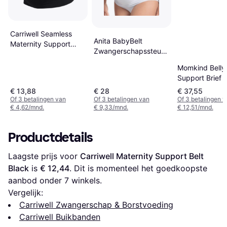
Carriwell Seamless
Anita BabyBelt
Maternity Support
Zwangerschapssteunband
Band Black
Buikband Wit
Momkind Belly
Support Brief 
Black
€ 13,88
€ 28
€ 37,55
Of 3 betalingen van
Of 3 betalingen van
Of 3 betalingen 
€ 4,62/mnd.
€ 9,33/mnd.
€ 12,51/mnd.
Productdetails
Laagste prijs voor 
Carriwell Maternity Support Belt 
Black
 is 
€ 12,44
. Dit is momenteel het goedkoopste 
aanbod onder 
7
 winkels.
Vergelijk:
Carriwell Zwangerschap & Borstvoeding
Carriwell Buikbanden