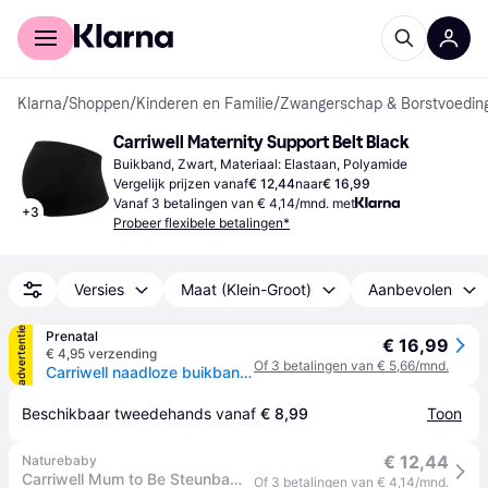
Voor shoppers
Voor bedrijven
Klarna
/
Shoppen
/
Kinderen en Familie
/
Zwangerschap & Borstvoedin
Carriwell Maternity Support Belt Black
Buikband, Zwart, Materiaal: Elastaan, Polyamide
Vergelijk prijzen vanaf
€ 12,44
naar
€ 16,99
Vanaf 3 betalingen van € 4,14/mnd. met
+
3
Probeer flexibele betalingen*
Versies
Maat (Klein-Groot)
Aanbevolen
advertentie
Prenatal
€ 16,99
€ 4,95 verzending
Of 3 betalingen van € 5,66/mnd.
Carriwell naadloze buikband support - Black - M
Beschikbaar tweedehands vanaf 
€ 8,99
Toon
€ 12,44
Naturebaby
Carriwell Mum to Be Steunband naadloos - zwart Small
Of 3 betalingen van € 4,14/mnd.