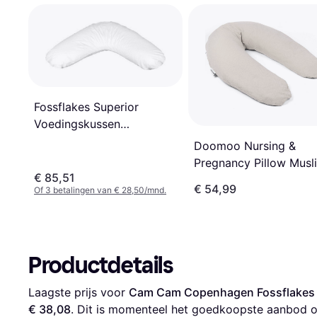
Fossflakes Superior
Voedingskussen
Ammepude 114x70 cm
Doomoo Nursing &
Pregnancy Pillow Musl
€ 85,51
Beige
€ 54,99
Of 3 betalingen van € 28,50/mnd.
Productdetails
Laagste prijs voor 
Cam Cam Copenhagen Fossflakes
€ 38,08
. Dit is momenteel het goedkoopste aanbod o