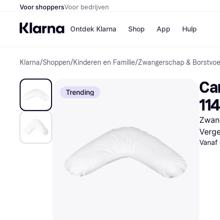
Voor shoppers
Voor bedrijven
Ontdek Klarna
Shop
App
Hulp
Klarna
/
Shoppen
/
Kinderen en Familie
/
Zwangerschap & Borstvoe
Winkels
Media
B
Ca
Bol
B
Trending
Booki
B
11
H&M
B
Kruidv
Zwang
Verge
Vanaf
Winkelove