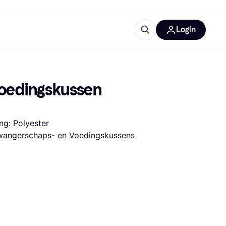
Login
trustingen
IM
oedingskussen 
ng: Polyester
wangerschaps- en Voedingskussens
gorieën