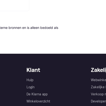
erne bronnen en is alleen bedoeld als 
Klant
Zakeli
Hulp
Webwinke
Login
Zakelijke 
De Klarna app
Verkoop m
Winkeloverzicht
Developer