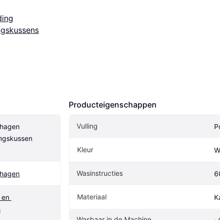
ding
gskussens
Producteigenschappen
Vulling
agen 
P
ngskussen 
Kleur
W
Wasinstructies
hagen
6
Materiaal
en 
K
s
Wasbaar in de Machine