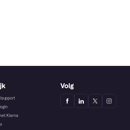
jk
Volg
lsupport
login
et Klarna
s