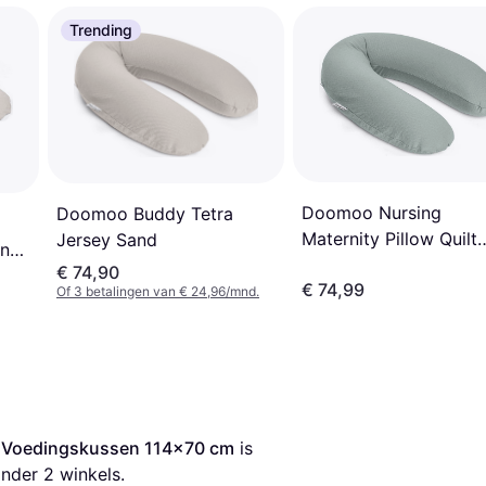
Trending
Doomoo Nursing
Doomoo Buddy Tetra
Maternity Pillow Quilt
Jersey Sand
in
Khaki
€ 74,90
€ 74,99
Of 3 betalingen van € 24,96/mnd.
 Voedingskussen 114x70 cm
 is 
nder 
2
 winkels.