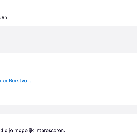
ken
Fossflakes Borstvoedingskussen 114x70 cm - Superior Borstvoedingskussen (Cam Cam)
.
ie je mogelijk interesseren.