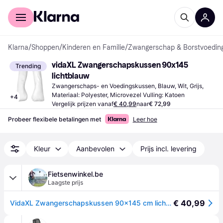
Voor shoppers
Voor bedrijven
Klarna
/
Shoppen
/
Kinderen en Familie
/
Zwangerschap & Borstvoedin
vidaXL Zwangerschapskussen 90x145 
Trending
lichtblauw
Zwangerschaps- en Voedingskussen, Blauw, Wit, Grijs, 
Materiaal: Polyester, Microvezel Vulling: Katoen
+
4
Vergelijk prijzen vanaf
€ 40,99
naar
€ 72,99
Probeer flexibele betalingen met
Leer hoe
Kleur
Aanbevolen
Prijs incl. levering
Fietsenwinkel.be
Laagste prijs
€ 40,99
VidaXL Zwangerschapskussen 90x145 cm lichtblauw