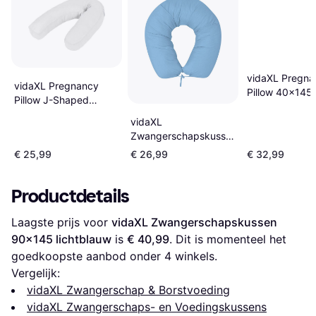
vidaXL Pregna
vidaXL Pregnancy
Pillow 40x145
Pillow J-Shaped
54x43cm
vidaXL
Zwangerschapskussen
40x170 lichtblauw
€ 25,99
€ 26,99
€ 32,99
Productdetails
Laagste prijs voor 
vidaXL Zwangerschapskussen 
90x145 lichtblauw
 is 
€ 40,99
. Dit is momenteel het 
goedkoopste aanbod onder 
4
 winkels.
Vergelijk:
vidaXL Zwangerschap & Borstvoeding
vidaXL Zwangerschaps- en Voedingskussens