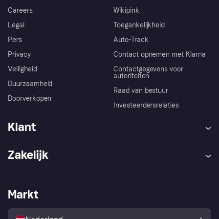
Careers
Wikipink
Legal
Toegankelijkheid
Pers
Auto-Track
Privacy
Contact opnemen met Klarna
Veiligheid
Contactgegevens voor
autoriteiten
Duurzaamheid
Raad van bestuur
Doorverkopen
Investeerdersrelaties
Klant
Hulp
Klachten
Zakelijk
Login
Onze belofte
Webwinkelsupport
Developers
De Klarna app
Privacyinstellingen
Zakelijke login
Operationele status
Markt
Winkeloverzicht
Je herroepingsrecht
Verkoop met Klarna
Platformen en partners
Kopersbescherming voor
consumenten