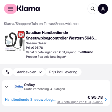
Voor shoppers
Voor bedrijven
Klarna
/
Shoppen
/
Tuin en Terras
/
Sneeuwblazers
Saudism Handbediende 
Sneeuwploegcontroller Western 56462 
Fisher 9400
Sneeuwblazer
Prijs
€ 95,78
Vanaf 3 betalingen van € 31,92/mnd. met
Probeer flexibele betalingen*
Aanbevolen
Prijs incl. levering
OnBuy
Gratis verzending
,
4-6 dagen
€ 95,78
Handbediende Sneeuwploegcontroller voor Western 56462, Fisher 9400, SAM 1306902, Rechte Ploegen met 6-Polige Stekkerschakelaar
Of 3 betalingen van € 31,92/mnd.