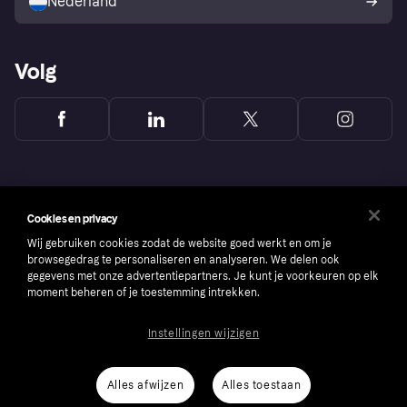
Nederland
Volg
Cookies en privacy
Wij gebruiken cookies zodat de website goed werkt en om je
browsegedrag te personaliseren en analyseren. We delen ook
gegevens met onze advertentiepartners. Je kunt je voorkeuren op elk
moment beheren of je toestemming intrekken.
Instellingen wijzigen
Copyright © 2005-2026 Klarna Bank AB (publ). Headquarters: Stockholm, Sweden. All
rights reserved. Klarna Bank AB (publ). Sveavägen 46, 111 34 Stockholm. Organization
number: 556737-0431
Alles afwijzen
Alles toestaan
Cookies
Klarna.com