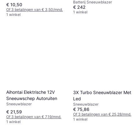
Batterij Sneeuwblazer
SNB410-X
€ 10,50
€ 242
Of 3 betalingen van € 3,50/mnd.
1 winkel
1 winkel
Aihontai Elektrische 12V
3X Turbo Sneeuwblazer Met
Sneeuwschep Autoruiten
Led
Sneeuwblazer
Sneeuwblazer
€ 75,86
€ 21,59
Of 3 betalingen van € 25,28/mnd.
Of 3 betalingen van € 7,19/mnd.
1 winkel
1 winkel