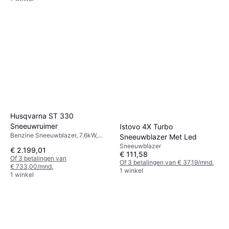
Husqvarna ST 330
Sneeuwruimer
Istovo 4X Turbo
Benzine Sneeuwblazer, 7.6kW,
Sneeuwblazer Met Led
Koplamp, Verwarmde Handvatten,
Sneeuwblazer
€ 2.199,01
Eénhandige Bediening,
€ 111,58
Of 3 betalingen van
Inlaatbreedte: 76 cm
Of 3 betalingen van € 37,19/mnd.
€ 733,00/mnd.
1 winkel
1 winkel