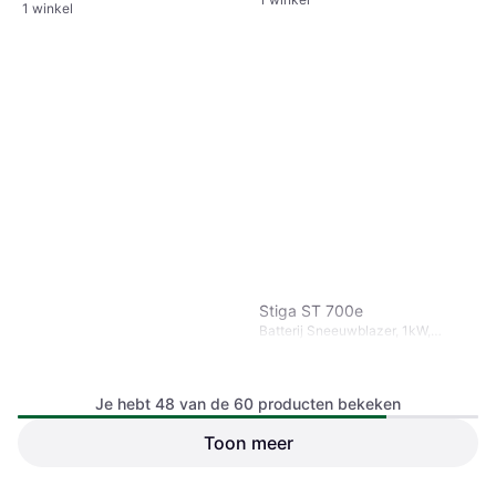
1 winkel
Stiga ST 700e
Batterij Sneeuwblazer, 1kW,
Koplamp, Eénhandige Bediening,
Inlaatbreedte: 50 cm
Je hebt 48 van de 60 producten bekeken
Toon meer
Ryobi RY18ST25A