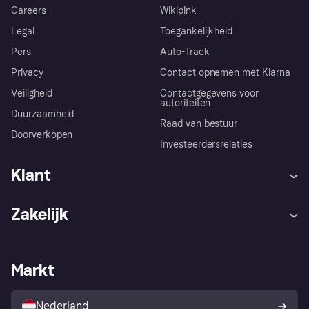
Careers
Wikipink
Legal
Toegankelijkheid
Pers
Auto-Track
Privacy
Contact opnemen met Klarna
Veiligheid
Contactgegevens voor
autoriteiten
Duurzaamheid
Raad van bestuur
Doorverkopen
Investeerdersrelaties
Klant
Hulp
Klachten
Zakelijk
Login
Onze belofte
Webwinkelsupport
Developers
De Klarna app
Privacyinstellingen
Zakelijke login
Operationele status
Markt
Winkeloverzicht
Je herroepingsrecht
Verkoop met Klarna
Platformen en partners
Kopersbescherming voor
consumenten
Nederland