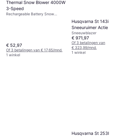
Thermal Snow Blower 4000W
3-Speed
Rechargeable Battery Snow
Blower
Husqvarna St 143i
Sneeuruimer Actie
Sneeuwblazer
€ 971,97
Of 3 betalingen van
€ 52,97
€ 323,99/mnd.
Of 3 betalingen van € 17,65/mnd.
1 winkel
1 winkel
Husqvarna St 253I