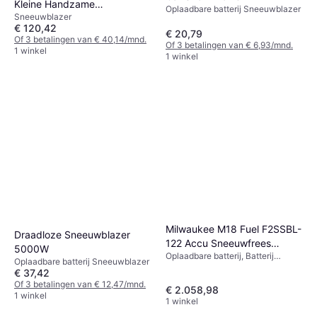
Kleine Handzame
Oplaadbare batterij Sneeuwblazer
Sneeuwblazer
Sneeuwblazer
€ 120,42
€ 20,79
Of 3 betalingen van € 40,14/mnd.
Of 3 betalingen van € 6,93/mnd.
1 winkel
1 winkel
Milwaukee M18 Fuel F2SSBL-
Draadloze Sneeuwblazer
122 Accu Sneeuwfrees
5000W
Oplaadbare batterij, Batterij
2x18V
Oplaadbare batterij Sneeuwblazer
Sneeuwblazer
€ 37,42
Of 3 betalingen van € 12,47/mnd.
€ 2.058,98
1 winkel
1 winkel