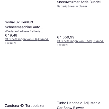
Sneeuwruimer Actie Bundel
Batterij Sneeuwblazer
Sodial 3x Heißluft
Schneemaschine Auto
Wiederaufladbare Batterie
Enteisungsmaschine
€ 19,48
Schneefräse
€ 1.559,99
Of 3 betalingen van € 6,49/mnd.
Of 3 betalingen van € 519,99/mnd.
1 winkel
1 winkel
Turbo Handheld Adjustable
Zandona 4X Turboblazer
Car Snow Blower