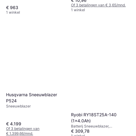
€ 10,96
Of 3 betalingen van € 3,65/mnd.
€ 963
1 winkel
1 winkel
Husqvarna Sneeuwblazer
P524
Sneeuwblazer
Ryobi RY18ST25A-140
(1x4.0Ah)
€ 4.199
Batterij Sneeuwblazer,
Of 3 betalingen van
€ 309,78
Inlaatbreedte: 25 cm
€ 1.399,66/mnd.
1 winkel