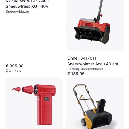
Makita SN001GZ Accu
Sneeuwfrees XGT 40V
Sneeuwblazer
Einhell 3417011
Sneeuwblazer Accu 40 cm
€ 395,98
Batterij Sneeuwblazer,
2 winkels
€ 189,95
Inlaatbreedte: 40 cm
Niet op voorraad