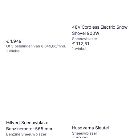
48V Cordless Electric Snow
Shovel 900W
Sneeuwblazer
€ 1.949
€ 112,51
Of 3 betalingen van € 649,66/mnd.
1 winkel
1 winkel
Hillvert Sneeuwblazer
Husqvarna Sleutel
Benzinemotor 565 mm
Sneeuwblazer
Benzine Sneeuwblazer
Ruimbreedte HT-ST-650