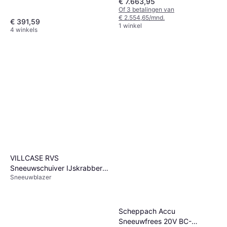
€ 7.663,95
Inlaatbreedte: 30 cm
Of 3 betalingen van
€ 2.554,65/mnd.
€ 391,59
1 winkel
4 winkels
VILLCASE RVS
Sneeuwschuiver IJskrabber
Sneeuwblazer
Sneeuwborstel 2 Stuks
Scheppach Accu
Sneeuwfrees 20V BC-