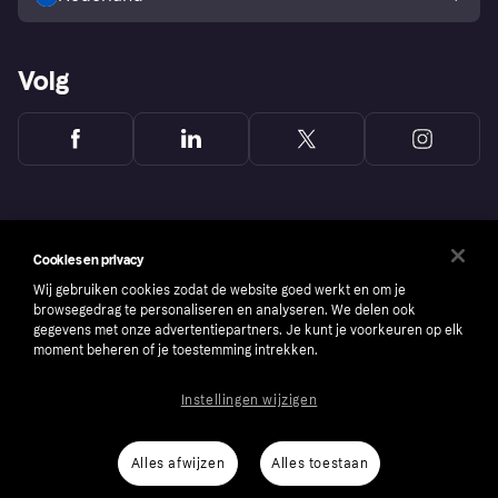
Volg
Cookies en privacy
Wij gebruiken cookies zodat de website goed werkt en om je
browsegedrag te personaliseren en analyseren. We delen ook
gegevens met onze advertentiepartners. Je kunt je voorkeuren op elk
moment beheren of je toestemming intrekken.
Instellingen wijzigen
Copyright © 2005-2026 Klarna Bank AB (publ). Headquarters: Stockholm, Sweden. All
rights reserved. Klarna Bank AB (publ). Sveavägen 46, 111 34 Stockholm. Organization
number: 556737-0431
Alles afwijzen
Alles toestaan
Cookies
Klarna.com