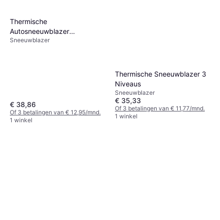
Thermische
Autosneeuwblazer
Sneeuwblazer
Verstelbaar Draagbaar 2026
Thermische Sneeuwblazer 3
Niveaus
Sneeuwblazer
€ 35,33
€ 38,86
Of 3 betalingen van € 11,77/mnd.
Of 3 betalingen van € 12,95/mnd.
1 winkel
1 winkel