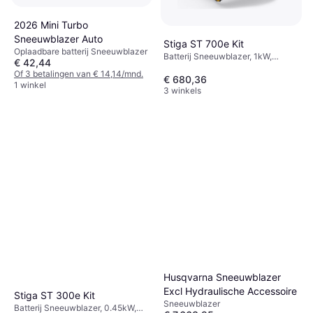
2026 Mini Turbo
Sneeuwblazer Auto
Stiga ST 700e Kit
Oplaadbare batterij Sneeuwblazer
Batterij Sneeuwblazer, 1kW,
€ 42,44
Koplamp, Eénhandige Bediening,
Of 3 betalingen van € 14,14/mnd.
Inlaatbreedte: 50 cm
€ 680,36
1 winkel
3 winkels
Husqvarna Sneeuwblazer
Excl Hydraulische Accessoire
Stiga ST 300e Kit
Sneeuwblazer
Batterij Sneeuwblazer, 0.45kW,