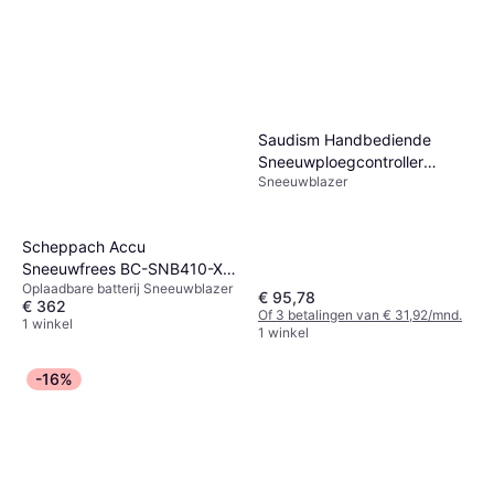
Saudism Handbediende
Sneeuwploegcontroller
Sneeuwblazer
Western 56462 Fisher 9400
Scheppach Accu
Sneeuwfrees BC-SNB410-X
Oplaadbare batterij Sneeuwblazer
40V Set
€ 95,78
€ 362
Of 3 betalingen van € 31,92/mnd.
1 winkel
1 winkel
-16%