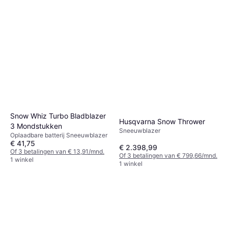
Snow Whiz Turbo Bladblazer
Husqvarna Snow Thrower
3 Mondstukken
Sneeuwblazer
Oplaadbare batterij Sneeuwblazer
€ 41,75
€ 2.398,99
Of 3 betalingen van € 13,91/mnd.
Of 3 betalingen van € 799,66/mnd.
1 winkel
1 winkel