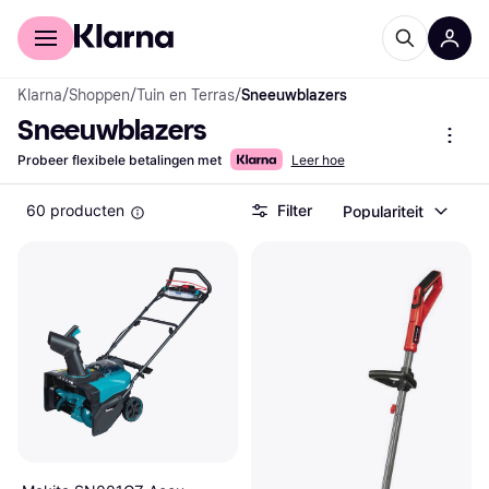
Voor shoppers
Voor bedrijven
Klarna
/
Shoppen
/
Tuin en Terras
/
Sneeuwblazers
Sneeuwblazers
Probeer flexibele betalingen met
Leer hoe
60 producten
Filter
Populariteit