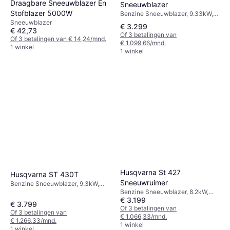
Draagbare Sneeuwblazer En
Sneeuwblazer
Stofblazer 5000W
Benzine Sneeuwblazer, 9.33kW,
Koplamp, Inlaatbreedte: 76 cm
Sneeuwblazer
€ 3.299
€ 42,73
Of 3 betalingen van
Of 3 betalingen van € 14,24/mnd.
€ 1.099,66/mnd.
1 winkel
1 winkel
Husqvarna St 427
Husqvarna ST 430T
Sneeuwruimer
Benzine Sneeuwblazer, 9.3kW,
Zelfrijdend, Koplamp, Verwarmde
Benzine Sneeuwblazer, 8.2kW,
€ 3.199
Handvatten, Inlaatbreedte: 76.2
Koplamp, Verwarmde Handvatten,
€ 3.799
cm
Inlaatbreedte: 69 cm
Of 3 betalingen van
Of 3 betalingen van
€ 1.066,33/mnd.
€ 1.266,33/mnd.
1 winkel
1 winkel