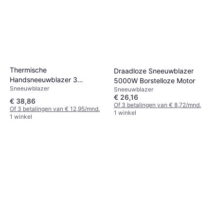
Thermische
Draadloze Sneeuwblazer
Handsneeuwblazer 3
5000W Borstelloze Motor
Sneeuwblazer
Snelheden
Sneeuwblazer
€ 26,16
€ 38,86
Of 3 betalingen van € 8,72/mnd.
Of 3 betalingen van € 12,95/mnd.
1 winkel
1 winkel