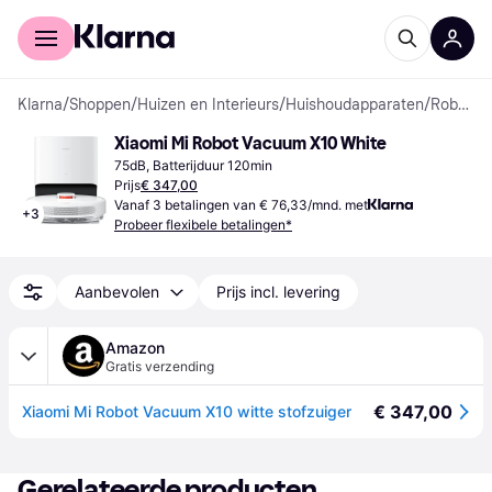
Voor shoppers
Voor bedrijven
Klarna
/
Shoppen
/
Huizen en Interieurs
/
Huishoudapparaten
/
Robotstofzuigers
Xiaomi Mi Robot Vacuum X10 White
75dB, Batterijduur 120min
Prijs
€ 347,00
Vanaf 3 betalingen van € 76,33/mnd. met
+
3
Probeer flexibele betalingen*
Aanbevolen
Prijs incl. levering
Amazon
Gratis verzending
€ 347,00
Xiaomi Mi Robot Vacuum X10 witte stofzuiger
Gerelateerde producten