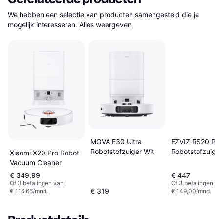
We hebben een selectie van producten samengesteld die je 
mogelijk interesseren.
Alles weergeven
EZVIZ RS20 Pr
MOVA E30 Ultra
Robotstofzuige
Robotstofzuiger Wit
Xiaomi X20 Pro Robot
L Wit
Vacuum Cleaner
€ 349,99
€ 447
Of 3 betalingen van
Of 3 betalingen 
€ 319
€ 116,66/mnd.
€ 149,00/mnd.