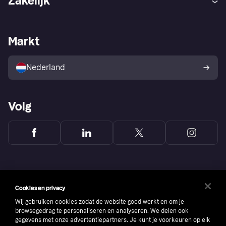
Zakelijk
Login
Onze belofte
Webwinkelsupport
Developers
De Klarna app
Privacyinstellingen
Zakelijke login
Operationele status
Markt
Winkeloverzicht
Je herroepingsrecht
Verkoop met Klarna
Platformen en partners
Kopersbescherming voor
consumenten
Nederland
Volg
Cookies en privacy
Wij gebruiken cookies zodat de website goed werkt en om je
browsegedrag te personaliseren en analyseren. We delen ook
gegevens met onze advertentiepartners. Je kunt je voorkeuren op elk