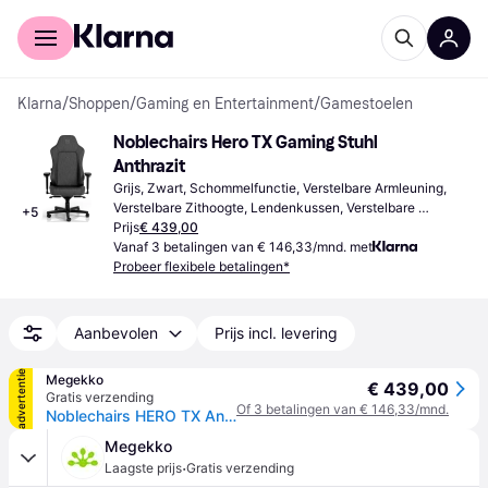
Voor shoppers
Voor bedrijven
Klarna
/
Shoppen
/
Gaming en Entertainment
/
Gamestoelen
Noblechairs Hero TX Gaming Stuhl 
Anthrazit
Grijs, Zwart, Schommelfunctie, Verstelbare Armleuning, 
Verstelbare Zithoogte, Lendenkussen, Verstelbare 
+
5
Rugleuning, Hoofdsteunkussen
Prijs
€ 439,00
Vanaf 3 betalingen van € 146,33/mnd. met
Probeer flexibele betalingen*
Aanbevolen
Prijs incl. levering
advertentie
Megekko
€ 439,00
Gratis verzending
Of 3 betalingen van € 146,33/mnd.
Noblechairs HERO TX Antraciet Gaming Stoel
Megekko
·
Laagste prijs
Gratis verzending