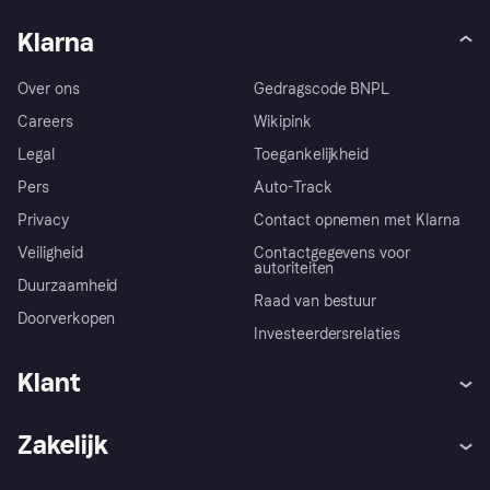
Klarna
Over ons
Gedragscode BNPL
Careers
Wikipink
Legal
Toegankelijkheid
Pers
Auto-Track
Privacy
Contact opnemen met Klarna
Veiligheid
Contactgegevens voor
autoriteiten
Duurzaamheid
Raad van bestuur
Doorverkopen
Investeerdersrelaties
Klant
Hulp
Klachten
Zakelijk
Login
Onze belofte