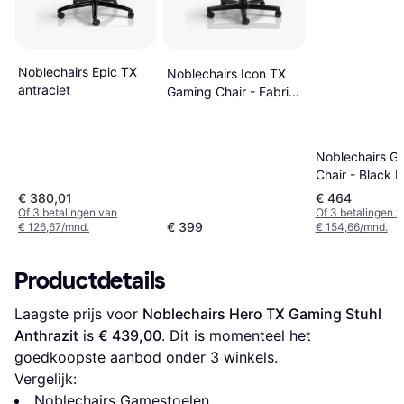
Noblechairs Epic TX
Noblechairs Icon TX
antraciet
Gaming Chair - Fabric
Anthracite
Noblechairs G
Chair - Black E
€ 380,01
€ 464
Of 3 betalingen van
Of 3 betalingen 
€ 399
€ 126,67/mnd.
€ 154,66/mnd.
Productdetails
Laagste prijs voor 
Noblechairs Hero TX Gaming Stuhl 
Anthrazit
 is 
€ 439,00
. Dit is momenteel het 
goedkoopste aanbod onder 
3
 winkels.
Vergelijk:
Noblechairs Gamestoelen