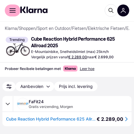
Voor shoppers
Voor bedrijven
Klarna
/
Shoppen
/
Sport en Outdoor
/
Fietsen
/
Elektrische Fietsen
/
E-Mountainbikes
Cube Reaction Hybrid Performance 625 
Trending
Allroad 2025
E-Mountainbike, Snelheidslimiet (max) 25km/h
Vergelijk prijzen vanaf
€ 2.289,00
naar
€ 2.699,00
Probeer flexibele betalingen met
Leer hoe
Aanbevolen
Prijs incl. levering
FaFit24
Gratis verzending
,
Morgen
€ 2.289,00
Cube Reaction Hybrid Performance 625 Allroad 2025