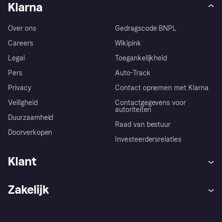
Klarna
Over ons
Gedragscode BNPL
Careers
Wikipink
Legal
Toegankelijkheid
Pers
Auto-Track
Privacy
Contact opnemen met Klarna
Veiligheid
Contactgegevens voor
autoriteiten
Duurzaamheid
Raad van bestuur
Doorverkopen
Investeerdersrelaties
Klant
Hulp
Klachten
Zakelijk
Login
Onze belofte
Webwinkelsupport
Developers
De Klarna app
Privacyinstellingen