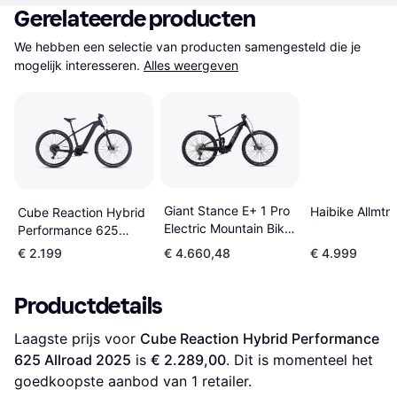
Gerelateerde producten
We hebben een selectie van producten samengesteld die je 
mogelijk interesseren.
Alles weergeven
Giant Stance E+ 1 Pro
Haibike Allmtn
Cube Reaction Hybrid
Electric Mountain Bike
Performance 625
Unisex
2025
€ 2.199
€ 4.660,48
€ 4.999
Productdetails
Laagste prijs voor 
Cube Reaction Hybrid Performance 
625 Allroad 2025
 is 
€ 2.289,00
. Dit is momenteel het 
goedkoopste aanbod van 1 retailer.