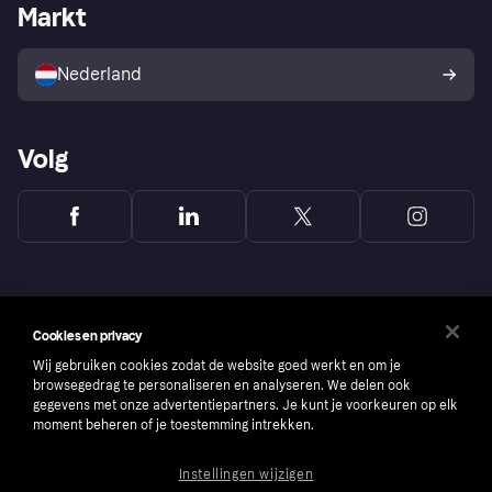
Zakelijke login
Operationele status
Markt
Winkeloverzicht
Je herroepingsrecht
Verkoop met Klarna
Platformen en partners
Kopersbescherming voor
consumenten
Nederland
Volg
Cookies en privacy
Wij gebruiken cookies zodat de website goed werkt en om je
browsegedrag te personaliseren en analyseren. We delen ook
gegevens met onze advertentiepartners. Je kunt je voorkeuren op elk
moment beheren of je toestemming intrekken.
Instellingen wijzigen