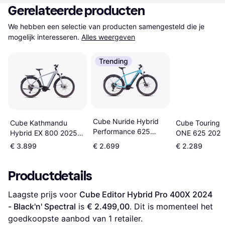
Gerelateerde producten
We hebben een selectie van producten samengesteld die je 
mogelijk interesseren.
Alles weergeven
Trending
Cube Nuride Hybrid
Cube Touring 
Cube Kathmandu
Performance 625
ONE 625 2025
Hybrid EX 800 2025 -
Allroad 2025
Cotton/Black
Haze/Black
€ 3.899
€ 2.699
€ 2.289
Productdetails
Laagste prijs voor 
Cube Editor Hybrid Pro 400X 2024 
- Black'n' Spectral
 is 
€ 2.499,00
. Dit is momenteel het 
goedkoopste aanbod van 1 retailer.