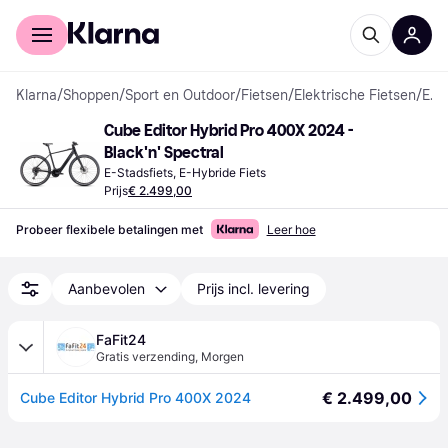
Voor shoppers
Voor bedrijven
Klarna
/
Shoppen
/
Sport en Outdoor
/
Fietsen
/
Elektrische Fietsen
/
E-Stadsfietsen
Cube Editor Hybrid Pro 400X 2024 - 
Black'n' Spectral
E-Stadsfiets, E-Hybride Fiets
Prijs
€ 2.499,00
Probeer flexibele betalingen met
Leer hoe
Aanbevolen
Prijs incl. levering
FaFit24
Gratis verzending
,
Morgen
€ 2.499,00
Cube Editor Hybrid Pro 400X 2024