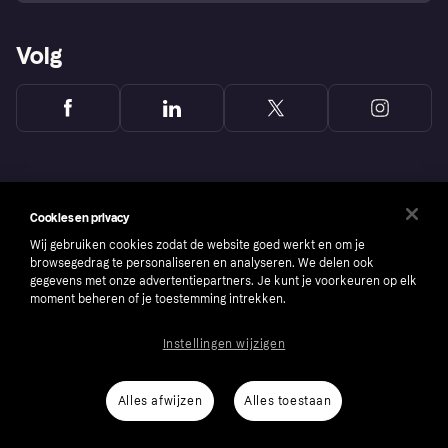
Volg
Cookies en privacy
Wij gebruiken cookies zodat de website goed werkt en om je
browsegedrag te personaliseren en analyseren. We delen ook
gegevens met onze advertentiepartners. Je kunt je voorkeuren op elk
moment beheren of je toestemming intrekken.
Instellingen wijzigen
Copyright © 2005-2026 Klarna Bank AB (publ). Headquarters: Stockholm, Sweden. All
rights reserved. Klarna Bank AB (publ). Sveavägen 46, 111 34 Stockholm. Organization
number: 556737-0431
Alles afwijzen
Alles toestaan
Cookies
Klarna.com