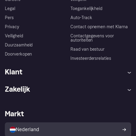
Legal
Toegankelijkheid
Pers
Auto-Track
Privacy
Contact opnemen met Klarna
Veiligheid
Contactgegevens voor
autoriteiten
Duurzaamheid
Raad van bestuur
Doorverkopen
Investeerdersrelaties
Klant
Hulp
Klachten
Zakelijk
Login
Onze belofte
Webwinkelsupport
Developers
De Klarna app
Privacyinstellingen
Zakelijke login
Operationele status
Markt
Winkeloverzicht
Je herroepingsrecht
Verkoop met Klarna
Platformen en partners
Kopersbescherming voor
consumenten
Nederland