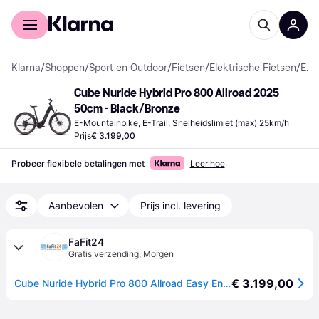
Voor shoppers
Voor bedrijven
Klarna
/
Shoppen
/
Sport en Outdoor
/
Fietsen
/
Elektrische Fietsen
/
E-Mountainbikes
Cube Nuride Hybrid Pro 800 Allroad 2025 
50cm - Black/Bronze
E-Mountainbike, E-Trail, Snelheidslimiet (max) 25km/h
Prijs
€ 3.199,00
Probeer flexibele betalingen met
Leer hoe
Aanbevolen
Prijs incl. levering
FaFit24
Gratis verzending
,
Morgen
€ 3.199,00
Cube Nuride Hybrid Pro 800 Allroad Easy Entry 2025