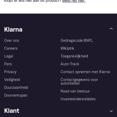
Klopt er iets niet aan dit product? 
Meld het hier.
.
Klarna
Over ons
Gedragscode BNPL
Careers
Wikipink
Legal
Toegankelijkheid
Pers
Auto-Track
Privacy
Contact opnemen met Klarna
Veiligheid
Contactgegevens voor
autoriteiten
Duurzaamheid
Raad van bestuur
Doorverkopen
Investeerdersrelaties
Klant