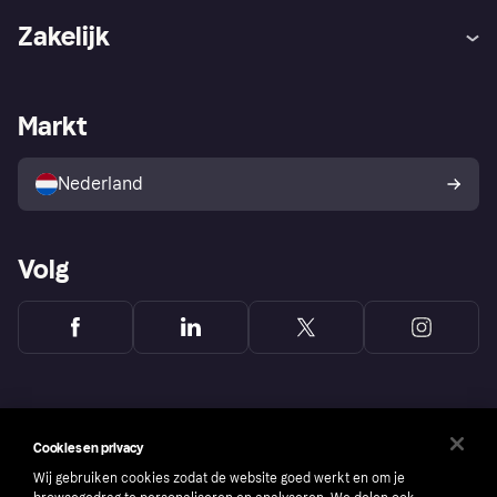
Hulp
Klachten
Zakelijk
Login
Onze belofte
Webwinkelsupport
Developers
De Klarna app
Privacyinstellingen
Zakelijke login
Operationele status
Markt
Winkeloverzicht
Je herroepingsrecht
Verkoop met Klarna
Platformen en partners
Kopersbescherming voor
consumenten
Nederland
Volg
Cookies en privacy
Wij gebruiken cookies zodat de website goed werkt en om je