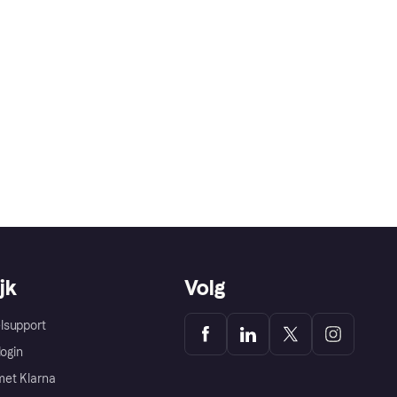
jk
Volg
lsupport
login
et Klarna