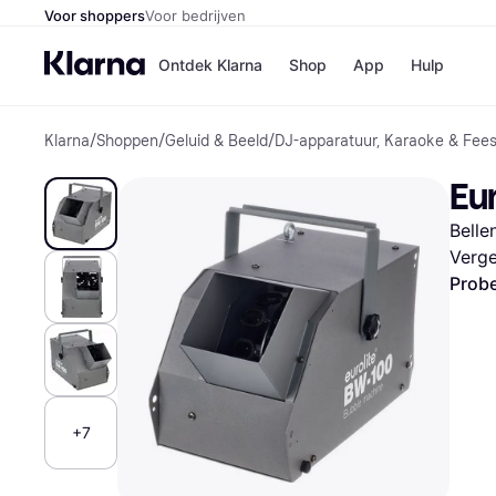
Voor shoppers
Voor bedrijven
Ontdek Klarna
Shop
App
Hulp
Klarna
/
Shoppen
/
Geluid & Beeld
/
DJ-apparatuur, Karaoke & Fee
Winkels
Media
B
Eu
Bol
B
Booki
B
Belle
H&M
B
Kruidv
Verge
Probe
Winkelove
+7