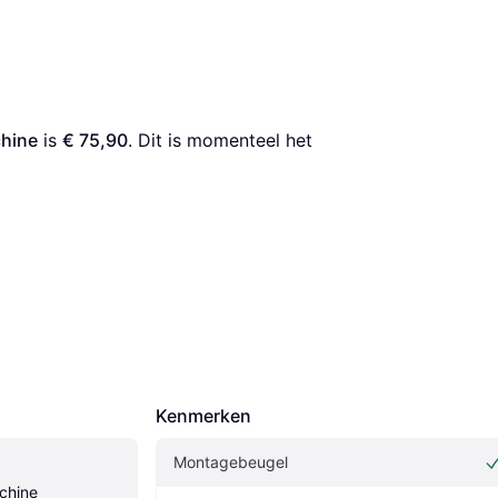
chine
 is 
€ 75,90
. Dit is momenteel het 
Kenmerken
Montagebeugel
chine