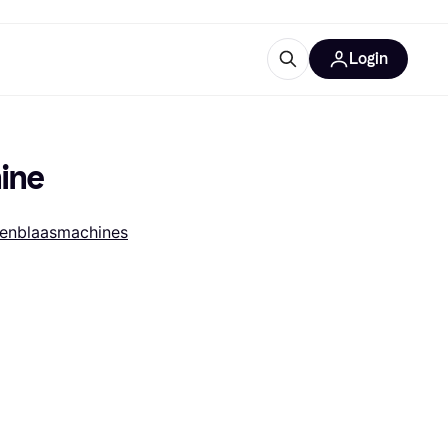
Login
trustingen
IM
ine
lenblaasmachines
gorieën