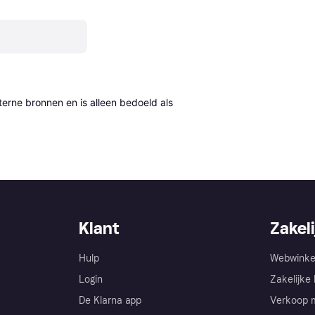
erne bronnen en is alleen bedoeld als 
Klant
Zakeli
Hulp
Webwinke
Login
Zakelijke 
De Klarna app
Verkoop m