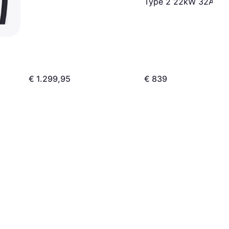
Type 2 22kW 32A
€ 1.299,95
€ 839