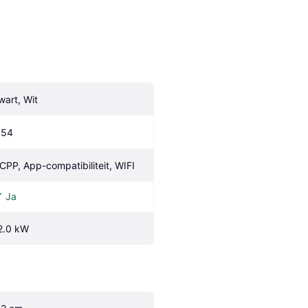
wart, Wit
P54
CPP, App-compatibiliteit, WIFI
Ja
2.0 kW