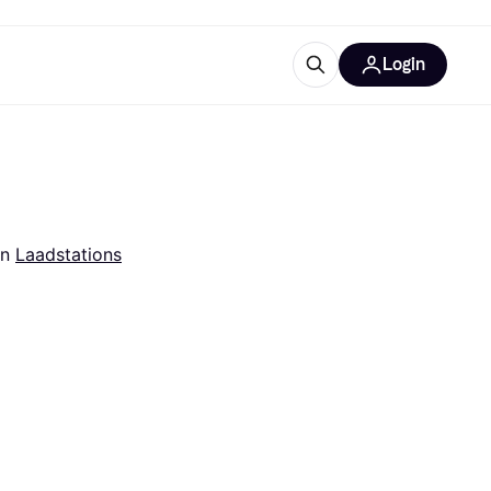
Login
trustingen
IM
in 
Laadstations
gorieën