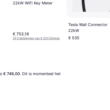
22kW WiFi Key Meter
Tesla Wall Connector
22kW
€ 753,16
€ 535
Of 3 betalingen van € 251,05/mnd.
is 
€ 749,00
. Dit is momenteel het 