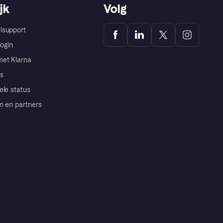
jk
Volg
lsupport
login
et Klarna
s
ele status
n en partners