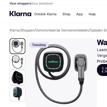
Voor shoppers
Voor bedrijven
Ontdek Klarna
Shop
App
Hulp
Klarna
/
Shoppen
/
Gemotoriseerde Vervoersmiddelen
/
Opladen El
Winkels
Media
B
Wa
Bol
B
Trending
Booki
B
Laads
H&M
B
Kruidv
Verge
Probe
5 
€ 7
Winkelove