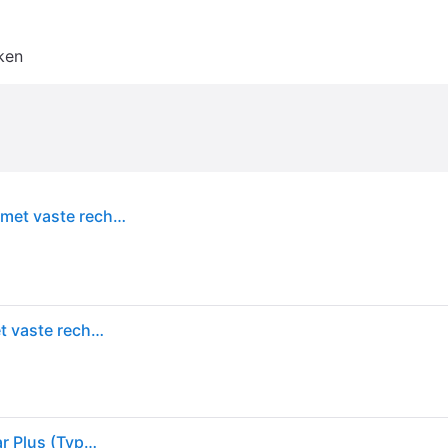
ken
Pulsar Plus 22 kW - EV Laadstation Zwart type 2 met vaste rechte laadkabel
Pulsar Plus 22 kW - EV Laadstation Zwart type 2 met vaste rechte laadkabel
Wallbox, Laadstations voor elektrische auto's, Pulsar Plus (Type 2, 22kW, 32A)