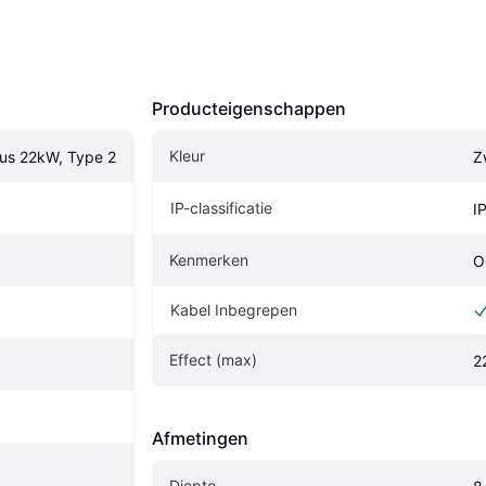
Producteigenschappen
Kleur
lus 22kW, Type 2
Z
IP-classificatie
I
Kenmerken
O
Kabel Inbegrepen
Effect (max)
2
Afmetingen
Diepte