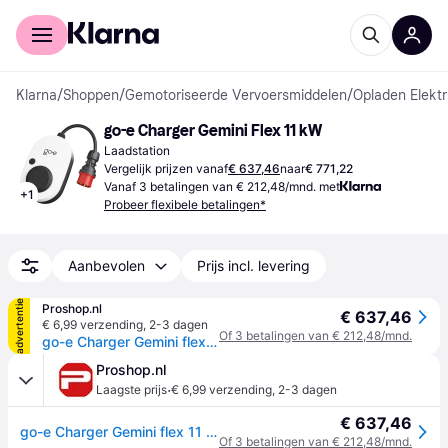
Voor shoppers
Voor bedrijven
Klarna
/
Shoppen
/
Gemotoriseerde Vervoersmiddelen
/
Opladen Elektr
go-e Charger Gemini Flex 11 kW
Laadstation
Vergelijk prijzen vanaf
€ 637,46
naar
€ 771,22
Vanaf 3 betalingen van € 212,48/mnd. met
+
1
Probeer flexibele betalingen*
Aanbevolen
Prijs incl. levering
advertentie
Proshop.nl
€ 637,46
€ 6,99 verzending
,
2-3 dagen
Of 3 betalingen van € 212,48/mnd.
go-e Charger Gemini flex 11 kW
Proshop.nl
·
Laagste prijs
€ 6,99 verzending
,
2-3 dagen
€ 637,46
go-e Charger Gemini flex 11 kW
Of 3 betalingen van € 212,48/mnd.