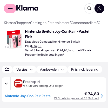
Voor shoppers
Voor bedrijven
Klarna
/
Shoppen
/
Gaming en Entertainment
/
Gamecontrollers
/
Gamepads
Nintendo Switch Joy-Con Pair - Pastel 
Pink
Draadloos Gamepad for Nintendo Switch
Prijs
€ 74,83
+
3
Vanaf 3 betalingen van € 24,94/mnd. met
Probeer flexibele betalingen*
Versies
Aanbevolen
Prijs incl. levering
Proshop.nl
€ 4,99 verzending
,
2-3 dagen
€ 74,83
Nintendo Joy-Con Pair Pastel Pink - Wireless Controller - Nintendo Switch
Of 3 betalingen van € 24,94/mnd.