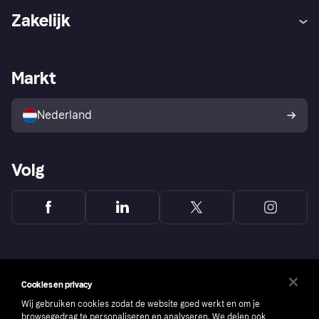
Hulp
Klachten
Zakelijk
Login
Onze belofte
Webwinkelsupport
Developers
De Klarna app
Privacyinstellingen
Zakelijke login
Operationele status
Markt
Winkeloverzicht
Je herroepingsrecht
Verkoop met Klarna
Platformen en partners
Kopersbescherming voor
consumenten
Nederland
Volg
Cookies en privacy
Wij gebruiken cookies zodat de website goed werkt en om je
browsegedrag te personaliseren en analyseren. We delen ook