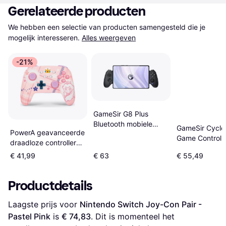
Gerelateerde producten
We hebben een selectie van producten samengesteld die je 
mogelijk interesseren.
Alles weergeven
-21%
GameSir G8 Plus
Bluetooth mobiele
GameSir Cyclo
PowerA geavanceerde
gamecontroller,
Game Controlle
draadloze controller
compatibel met
Standaard Edit
voor Nintendo Switch
schakelaar, iOS,
€ 41,99
€ 63
€ 55,49
Princess Peach ruit
Android, tablet, pc
Controller Nintendo
Productdetails
Switch
Laagste prijs voor 
Nintendo Switch Joy-Con Pair - 
Pastel Pink
 is 
€ 74,83
. Dit is momenteel het 