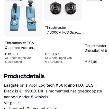
Thrustmaster
T.16000M FCS Space
Sim Duo Joystick -
Black/Orange
Thrustmaster TCA
Thrustmaster 
Quadrant Add-on
Sidestick Airb
Airbus Edition
€ 89,90
€ 119,67
Edition - Black
Of 3 betalingen van
Of 3 betalingen van
€ 57,49
€ 29,66/mnd.
€ 37,96/mnd.
Productdetails
Laagste prijs voor 
Logitech X56 Rhino H.O.T.A.S. - 
Black
 is 
€ 199,00
. Dit is momenteel het goedkoopste 
aanbod onder 
8
 winkels.
Vergelijk:
Logitech Gamecontrollers