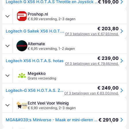
€ 199,00
Logitech G X56 H.O.T.A.S Throttle en Joystick Flight Simulator Game Controller, 6 vrijheidsgraden, 4 veeropties, +189 programmeerbare bedieningselementen, RGB-verlichting, 2x USB, pc – Zwart
Proshop.nl
€ 6,99 verzending
,
2-3 dagen
€ 203,80
Logitech G Saitek X56 H.O.T.A.S. - Joystick og speeder - kabling - Wired Joystick and throttle - PC
Of 3 betalingen van € 67,93/mnd.
Alternate
€ 6,95 verzending
,
1-2 dagen
€ 239,00
Logitech X56 H.O.T.A.S. hotas
Of 3 betalingen van € 79,66/mnd.
Megekko
Gratis verzending
€ 249,00
Logitech-G X56 H.O.T.A.S. Zwart
Of 3 betalingen van € 83,00/mnd.
Echt Veel Voor Weinig
€ 6,90 verzending
,
2-3 dagen
€ 291,09
MGA&#039;s Miniverse - Maak er mini-dieren van - Serie 2 - Vanaf 8 jaar