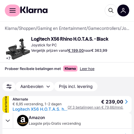
Voor shoppers
Voor bedrijven
Klarna
/
Shoppen
/
Gaming en Entertainment
/
Gamecontrollers
/
Joysticks
Logitech X56 Rhino H.O.T.A.S. - Black
Joystick for PC
Vergelijk prijzen vanaf
€ 199,00
naar
€ 363,99
+
7
Probeer flexibele betalingen met
Leer hoe
Aanbevolen
Prijs incl. levering
advertentie
Alternate
€ 239,00
€ 6,95 verzending
,
1-2 dagen
Of 3 betalingen van € 79,66/mnd.
Logitech X56 H.O.T.A.S. hotas
Amazon
·
Laagste prijs
Gratis verzending