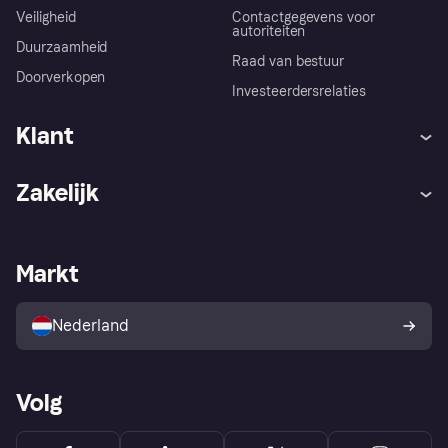
Veiligheid
Contactgegevens voor
autoriteiten
Duurzaamheid
Raad van bestuur
Doorverkopen
Investeerdersrelaties
Klant
Hulp
Klachten
Zakelijk
Login
Onze belofte
Webwinkelsupport
Developers
De Klarna app
Privacyinstellingen
Zakelijke login
Operationele status
Markt
Winkeloverzicht
Je herroepingsrecht
Verkoop met Klarna
Platformen en partners
Kopersbescherming voor
consumenten
Nederland
Volg