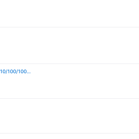
TP-Link TL-SG1008D Unmanaged Gigabit Ethernet (10/100/1000) Zwart