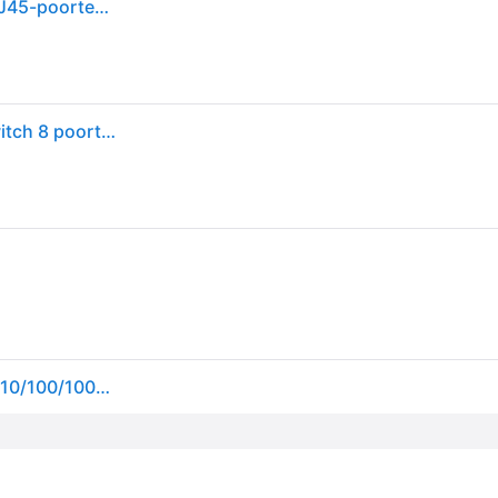
Gigabit switch 8 poorten - 8x 10/100/1000MBit/s-RJ45-poorten - plastic behuizing - V6.0 Tp-Link 18x9x2,55 cm - Noir
TP-LINK TL-SG1008D V6.0 TL-SG1008D Netwerk switch 8 poorten 1 GBit/s
TP-Link TL-SG1008D Unmanaged Gigabit Ethernet (10/100/1000) TL-SG1008D