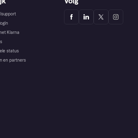
jk
Volg
lsupport
login
et Klarna
s
ele status
n en partners