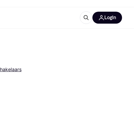
Login
trustingen
IM
hakelaars
gorieën