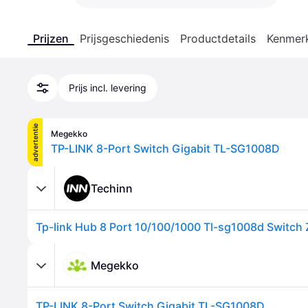
Prijzen
Prijsgeschiedenis
Productdetails
Kenmer
Prijs incl. levering
advertentie
Megekko
TP-LINK 8-Port Switch Gigabit TL-SG1008D
Techinn
Megekko
TP-LINK 8-Port Switch Gigabit TL-SG1008D