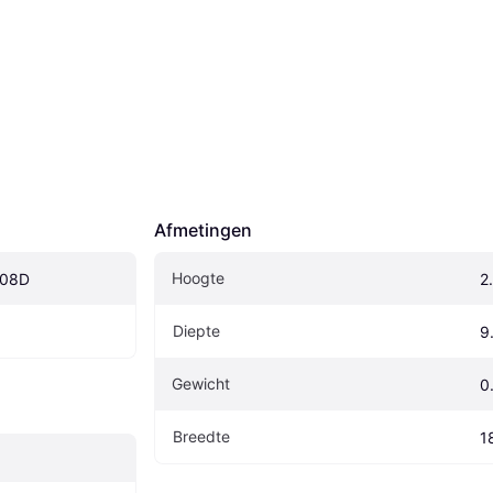
Afmetingen
Hoogte
008D
2
Diepte
9
Gewicht
0
Breedte
1