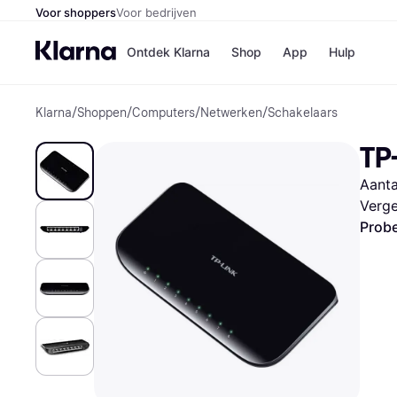
Voor shoppers
Voor bedrijven
Ontdek Klarna
Shop
App
Hulp
Klarna
/
Shoppen
/
Computers
/
Netwerken
/
Schakelaars
Winkels
Media
B
TP
Bol
B
Booki
B
Aanta
H&M
B
Kruidv
Verge
Probe
Winkelove