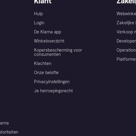
Klant
Zakeli
Hulp
Webwinke
Login
Zakelijke 
De Klarna app
Verkoop m
Winkeloverzicht
Developer
Kopersbescherming voor
Operation
consumenten
Platforme
Klachten
Onze belofte
Privacyinstellingen
Je herroepingsrecht
arna
toriteiten