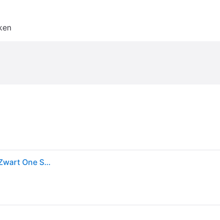
ken
Tp-link Hub 8 Port 10/100/1000 Tl-sg1008d Switch Zwart One Size / EU Plug 220V