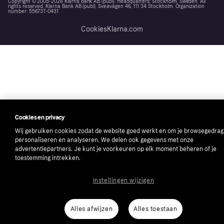
Copyright © 2005-2026 Klarna Bank AB (publ). Headquarters: Stockholm, Sweden. All
rights reserved. Klarna Bank AB (publ). Sveavägen 46, 111 34 Stockholm. Organization
number: 556737-0431
Cookies
Klarna.com
Cookies en privacy
Wij gebruiken cookies zodat de website goed werkt en om je browsegedrag
personaliseren en analyseren. We delen ook gegevens met onze
advertentiepartners. Je kunt je voorkeuren op elk moment beheren of je
toestemming intrekken.
Instellingen wijzigen
Alles afwijzen
Alles toestaan