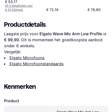
€ 93,17
Of 3 betalingen van
€ 72,16
€ 78,80
€ 31,05/mnd.
Productdetails
Laagste prijs voor 
Elgato Wave Mic Arm Low Profile
 is 
€ 99,90
. Dit is momenteel het goedkoopste aanbod 
onder 
6
 winkels.
Vergelijk:
Elgato Microfoons
Elgato Microfoonstandaards
Kenmerken
Product
Elgato Wave Mic Arm Low 