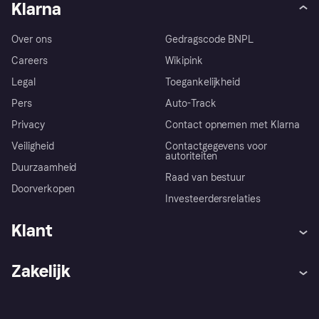
Klarna
Over ons
Gedragscode BNPL
Careers
Wikipink
Legal
Toegankelijkheid
Pers
Auto-Track
Privacy
Contact opnemen met Klarna
Veiligheid
Contactgegevens voor
autoriteiten
Duurzaamheid
Raad van bestuur
Doorverkopen
Investeerdersrelaties
Klant
Hulp
Klachten
Zakelijk
Login
Onze belofte
Webwinkelsupport
Developers
De Klarna app
Privacyinstellingen