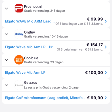
Proshop.nl
Gratis verzending
,
2-3 dagen
€ 99,99
Elgato WAVE Mic ARM Laag profiel
Of 3 betalingen van € 33,33/mnd.
OnBuy
Gratis verzending
,
10-15 dagen
€ 154,17
Elgato Wave Mic Arm LP - Premium laag profiel microfoonarm met kabelbeheerkanalen Bureauklem Veelzijdige montage en volledig verstelbaar - voor p
Of 3 betalingen van € 51,39/mnd.
Coolblue
Gratis verzending
,
23 dagen
€ 100,00
Elgato Wave Mic Arm LP
Galaxus
·
Laagste prijs
Gratis verzending
,
2 dagen
€ 99,90
Elgato Golf microfoonarm (laag profiel), Microfoonstandaards, Zwart