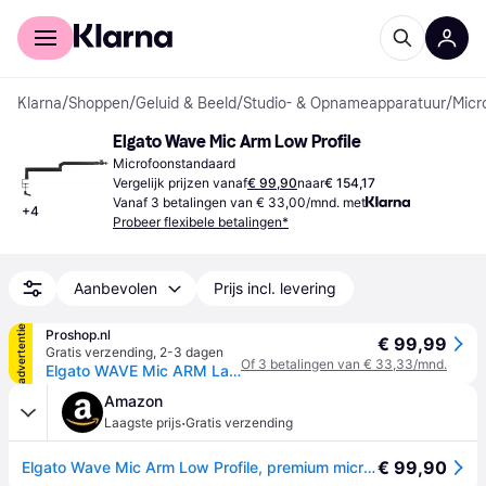
Voor shoppers
Voor bedrijven
Klarna
/
Shoppen
/
Geluid & Beeld
/
Studio- & Opnameapparatuur
/
Micr
Elgato Wave Mic Arm Low Profile
Microfoonstandaard
Vergelijk prijzen vanaf
€ 99,90
naar
€ 154,17
Vanaf 3 betalingen van € 33,00/mnd. met
+
4
Probeer flexibele betalingen*
Aanbevolen
Prijs incl. levering
advertentie
Proshop.nl
€ 99,99
Gratis verzending
,
2-3 dagen
Of 3 betalingen van € 33,33/mnd.
Elgato WAVE Mic ARM Laag profiel
Amazon
·
Laagste prijs
Gratis verzending
€ 99,90
Elgato Wave Mic Arm Low Profile, premium microfoonarm