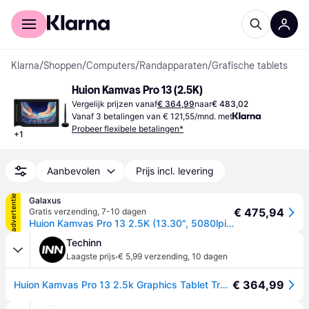
Voor shoppers
Voor bedrijven
Klarna
/
Shoppen
/
Computers
/
Randapparaten
/
Grafische tablets
Huion Kamvas Pro 13 (2.5K)
Vergelijk prijzen vanaf
€ 364,99
naar
€ 483,02
Vanaf 3 betalingen van € 121,55/mnd. met
Probeer flexibele betalingen*
+
1
Aanbevolen
Prijs incl. levering
advertentie
Galaxus
€ 475,94
Gratis verzending
,
7-10 dagen
Huion Kamvas Pro 13 2.5K (13.30", 5080lpi), Tekentablet, Grijs, Zwart, Zilver
Techinn
·
Laagste prijs
€ 5,99 verzending
,
10 dagen
€ 364,99
Huion Kamvas Pro 13 2.5k Graphics Tablet Transparant One Size / EU Plug 220V