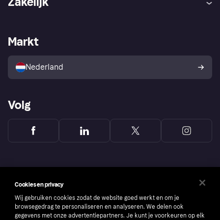
Zakelijk
Login
Onze belofte
Webwinkelsupport
Developers
De Klarna app
Privacyinstellingen
Zakelijke login
Operationele status
Markt
Winkeloverzicht
Je herroepingsrecht
Verkoop met Klarna
Platformen en partners
Kopersbescherming voor
consumenten
Nederland
Volg
Cookies en privacy
Wij gebruiken cookies zodat de website goed werkt en om je
browsegedrag te personaliseren en analyseren. We delen ook
gegevens met onze advertentiepartners. Je kunt je voorkeuren op elk