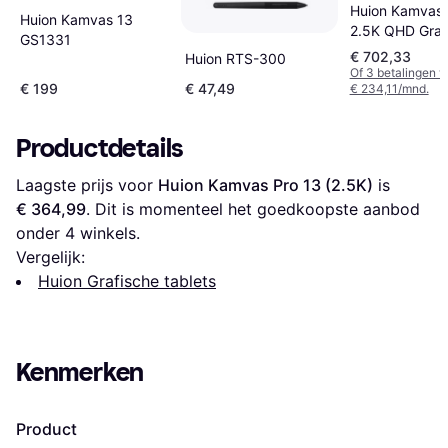
Huion Kamvas 
Huion Kamvas 13
2.5K QHD Grap
GS1331
Drawing Table
€ 702,33
Huion RTS-300
Of 3 betalingen 
€ 199
€ 47,49
€ 234,11/mnd.
Productdetails
Laagste prijs voor 
Huion Kamvas Pro 13 (2.5K)
 is 
€ 364,99
. Dit is momenteel het goedkoopste aanbod 
onder 
4
 winkels.
Vergelijk:
Huion Grafische tablets
Kenmerken
Product