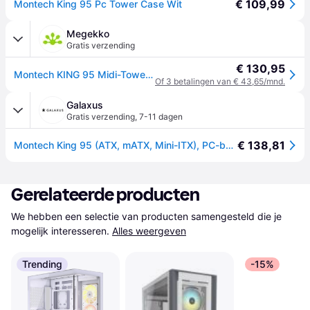
€ 109,99
Montech King 95 Pc Tower Case Wit
Megekko
Gratis verzending
€ 130,95
Montech KING 95 Midi-Tower Tempered Glass ARGB Wit
Of 3 betalingen van € 43,65/mnd.
Galaxus
Gratis verzending
,
7-11 dagen
€ 138,81
Montech King 95 (ATX, mATX, Mini-ITX), PC-behuizing, Transparant, Wit
Gerelateerde producten
We hebben een selectie van producten samengesteld die je 
mogelijk interesseren.
Alles weergeven
Trending
-15%