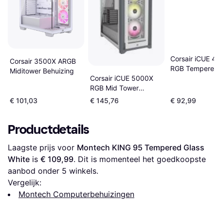
Corsair iCUE 
Corsair 3500X ARGB
RGB Tempered
Miditower Behuizing
Corsair iCUE 5000X
RGB Mid Tower
Gaming Case
€ 101,03
€ 145,76
€ 92,99
3x120mm
Productdetails
Laagste prijs voor 
Montech KING 95 Tempered Glass 
White
 is 
€ 109,99
. Dit is momenteel het goedkoopste 
aanbod onder 
5
 winkels.
Vergelijk:
Montech Computerbehuizingen