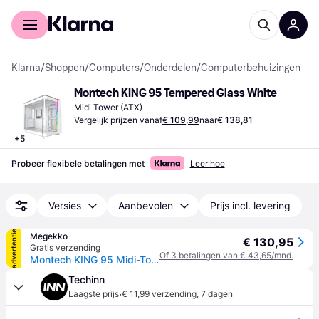
Voor shoppers
Voor bedrijven
Klarna
/
Shoppen
/
Computers
/
Onderdelen
/
Computerbehuizingen
Montech KING 95 Tempered Glass White
Midi Tower (ATX)
Vergelijk prijzen vanaf
€ 109,99
naar
€ 138,81
+
5
Probeer flexibele betalingen met
Leer hoe
Versies
Aanbevolen
Prijs incl. levering
advertentie
Megekko
€ 130,95
Gratis verzending
Of 3 betalingen van € 43,65/mnd.
Montech KING 95 Midi-Tower Tempered Glass ARGB Wit
Techinn
·
Laagste prijs
€ 11,99 verzending
,
7 dagen