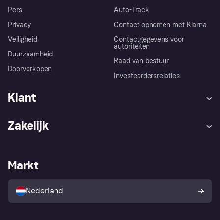
Pers
Auto-Track
Privacy
Contact opnemen met Klarna
Veiligheid
Contactgegevens voor
autoriteiten
Duurzaamheid
Raad van bestuur
Doorverkopen
Investeerdersrelaties
Klant
Hulp
Klachten
Zakelijk
Login
Onze belofte
Webwinkelsupport
Developers
De Klarna app
Privacyinstellingen
Zakelijke login
Operationele status
Markt
Winkeloverzicht
Je herroepingsrecht
Verkoop met Klarna
Platformen en partners
Kopersbescherming voor
consumenten
Nederland