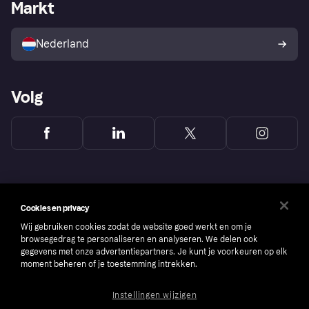
Zakelijke login
Operationele status
Markt
Winkeloverzicht
Je herroepingsrecht
Verkoop met Klarna
Platformen en partners
Kopersbescherming voor
consumenten
Nederland
Volg
Cookies en privacy
Wij gebruiken cookies zodat de website goed werkt en om je
browsegedrag te personaliseren en analyseren. We delen ook
gegevens met onze advertentiepartners. Je kunt je voorkeuren op elk
moment beheren of je toestemming intrekken.
Instellingen wijzigen