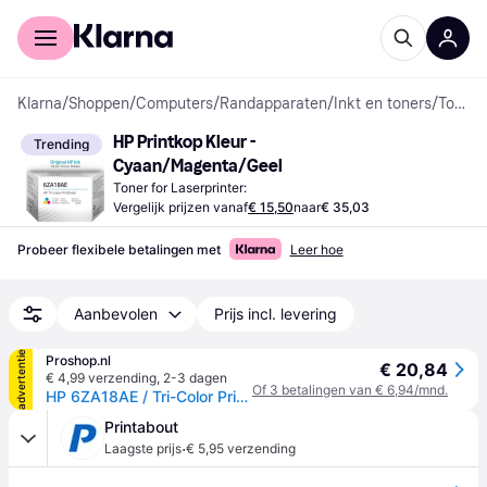
Voor shoppers
Voor bedrijven
Klarna
/
Shoppen
/
Computers
/
Randapparaten
/
Inkt en toners
/
Toner Cartridges
HP Printkop Kleur - 
Trending
Cyaan/Magenta/Geel
Toner for Laserprinter:
Vergelijk prijzen vanaf
€ 15,50
naar
€ 35,03
Probeer flexibele betalingen met
Leer hoe
Aanbevolen
Prijs incl. levering
advertentie
Proshop.nl
€ 20,84
€ 4,99 verzending
,
2-3 dagen
Of 3 betalingen van € 6,94/mnd.
HP 6ZA18AE / Tri-Color Printhead
Printabout
·
Laagste prijs
€ 5,95 verzending