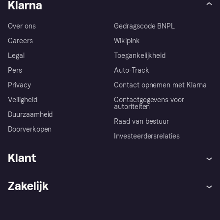
Klarna
Over ons
Gedragscode BNPL
Careers
Wikipink
Legal
Toegankelijkheid
Pers
Auto-Track
Privacy
Contact opnemen met Klarna
Veiligheid
Contactgegevens voor
autoriteiten
Duurzaamheid
Raad van bestuur
Doorverkopen
Investeerdersrelaties
Klant
Hulp
Klachten
Zakelijk
Login
Onze belofte
Webwinkelsupport
Developers
De Klarna app
Privacyinstellingen