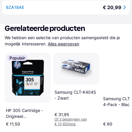
€ 20,99
6ZA18AE
Gerelateerde producten
We hebben een selectie van producten samengesteld die je 
mogelijk interesseren.
Alles weergeven
Populair
Samsung CLT-K404S
- Zwart
Samsung CLT
4-Pack - Black
HP 305 Cartridge -
Cyaan
€ 31,95
Origineel
Of 3 betalingen van
Cyaan/Magenta/Geel
€ 11,50
€ 60
€ 10,65/mnd.