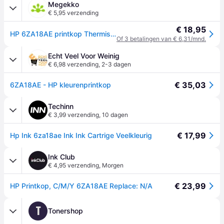
Megekko
€ 5,95 verzending
€ 18,95
HP 6ZA18AE printkop Thermische inkjet
Of 3 betalingen van € 6,31/mnd.
Echt Veel Voor Weinig
€ 6,98 verzending
,
2-3 dagen
€ 35,03
6ZA18AE - HP kleurenprintkop
Techinn
€ 3,99 verzending
,
10 dagen
€ 17,99
Hp Ink 6za18ae Ink Ink Cartrige Veelkleurig
Ink Club
€ 4,95 verzending
,
Morgen
€ 23,99
HP Printkop, C/M/Y 6ZA18AE Replace: N/A
T
Tonershop