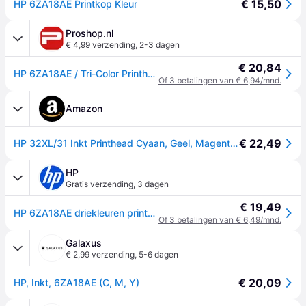
€ 15,50
HP 6ZA18AE Printkop Kleur
Proshop.nl
€ 4,99 verzending
,
2-3 dagen
€ 20,84
HP 6ZA18AE / Tri-Color Printhead
Of 3 betalingen van € 6,94/mnd.
Amazon
€ 22,49
HP 32XL/31 Inkt Printhead Cyaan, Geel, Magenta, 3 kleuren Printkop (6ZA18AE) origineel van HP
HP
Gratis verzending
,
3 dagen
€ 19,49
HP 6ZA18AE driekleuren printkop
Of 3 betalingen van € 6,49/mnd.
Galaxus
€ 2,99 verzending
,
5-6 dagen
€ 20,09
HP, Inkt, 6ZA18AE (C, M, Y)