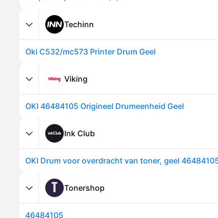
Techinn
Oki C532/mc573 Printer Drum Geel
Viking
OKI 46484105 Origineel Drumeenheid Geel
Ink Club
T
Tonershop
46484105