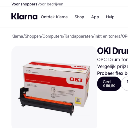
Voor shoppers
Voor bedrijven
Ontdek Klarna
Shop
App
Hulp
Klarna
/
Shoppen
/
Computers
/
Randapparaten
/
Inkt en toners
/
OP
Winkels
Media
B
OKI Drum
Bol
B
Booki
B
OPC Drum for 
H&M
B
Kruidv
Vergelijk prij
Probeer flexib
Geel
€ 59,50
Winkelove