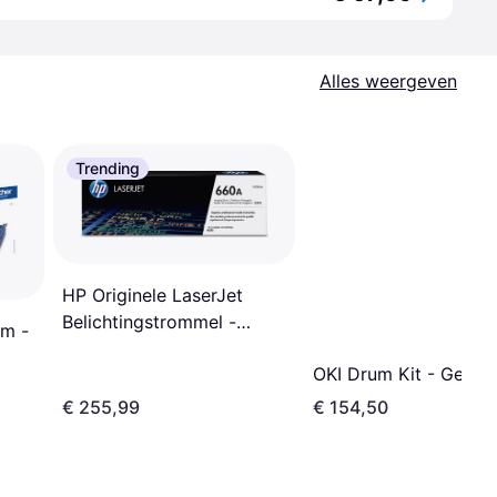
Alles weergeven
Trending
HP Originele LaserJet
Belichtingstrommel -
um -
Drum Kit
OKI Drum Kit - Geel
€ 255,99
€ 154,50