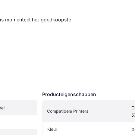
t is momenteel het goedkoopste 
Producteigenschappen
eel
O
Compatibele Printers
5
Kleur
G