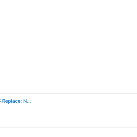
OKI Drum voor overdracht van toner, geel 46484105 Replace: N/A