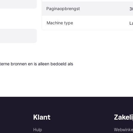
Paginaopbrengst
3
Machine type
L
erne bronnen en is alleen bedoeld als 
Klant
Zakeli
Hulp
Webwinke