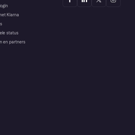
login
et Klarna
s
ele status
n en partners