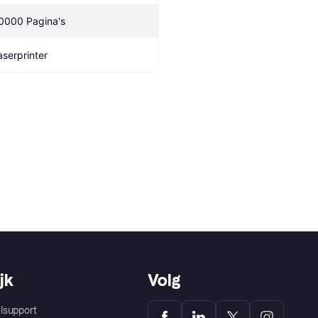
0000 Pagina's
aserprinter
jk
Volg
lsupport