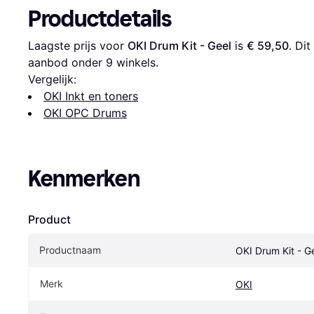
Productdetails
Laagste prijs voor 
OKI Drum Kit - Geel
 is 
€ 59,50
. Di
aanbod onder 
9
 winkels.
Vergelijk:
OKI Inkt en toners
OKI OPC Drums
Kenmerken
Product
Productnaam
OKI Drum Kit - G
Merk
OKI