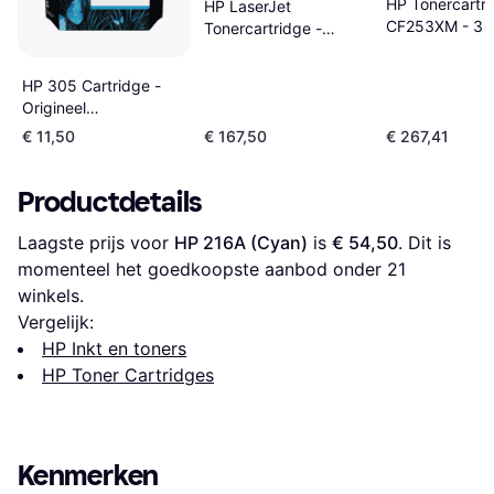
HP Tonercartr
HP LaserJet
CF253XM - 3 K
Tonercartridge -
Cyaan
HP 305 Cartridge -
Origineel
Cyaan/Magenta/Geel
€ 11,50
€ 167,50
€ 267,41
Productdetails
Laagste prijs voor 
HP 216A (Cyan)
 is 
€ 54,50
. Dit is 
momenteel het goedkoopste aanbod onder 
21
winkels.
Vergelijk:
HP Inkt en toners
HP Toner Cartridges
Kenmerken