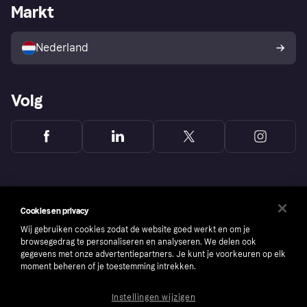
Zakelijke login
Operationele status
Markt
Winkeloverzicht
Je herroepingsrecht
Verkoop met Klarna
Platformen en partners
Kopersbescherming voor
consumenten
Nederland
Volg
Cookies en privacy
Wij gebruiken cookies zodat de website goed werkt en om je
browsegedrag te personaliseren en analyseren. We delen ook
gegevens met onze advertentiepartners. Je kunt je voorkeuren op elk
moment beheren of je toestemming intrekken.
Instellingen wijzigen