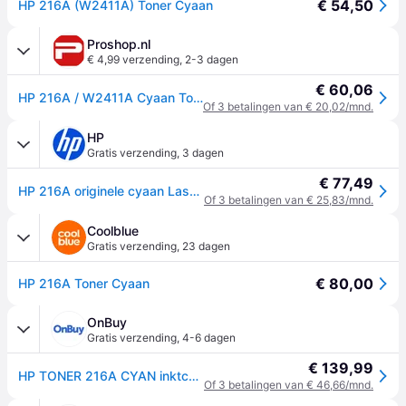
€ 54,50
HP 216A (W2411A) Toner Cyaan
Proshop.nl
€ 4,99 verzending
,
2-3 dagen
€ 60,06
HP 216A / W2411A Cyaan Toner
Of 3 betalingen van € 20,02/mnd.
HP
Gratis verzending
,
3 dagen
€ 77,49
HP 216A originele cyaan LaserJet tonercartridge
Of 3 betalingen van € 25,83/mnd.
Coolblue
Gratis verzending
,
23 dagen
€ 80,00
HP 216A Toner Cyaan
OnBuy
Gratis verzending
,
4-6 dagen
€ 139,99
HP TONER 216A CYAN inktcartridge
Of 3 betalingen van € 46,66/mnd.