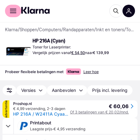
Voor shoppers
Voor bedrijven
Klarna
/
Shoppen
/
Computers
/
Randapparaten
/
Inkt en toners
/
Toner Cartridges
HP 216A (Cyan)
Toner for Laserprinter:
Vergelijk prijzen vanaf
€ 54,50
naar
€ 139,99
Probeer flexibele betalingen met
Leer hoe
Versies
Aanbevolen
Prijs incl. levering
advertentie
Proshop.nl
€ 60,06
€ 4,99 verzending
,
2-3 dagen
Of 3 betalingen van € 20,02/mnd.
HP 216A / W2411A Cyaan Toner
Printabout
·
Laagste prijs
€ 4,95 verzending