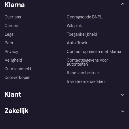
Klarna
Over ons
Gedragscode BNPL
Careers
Wikipink
Legal
Toegankelijkheid
Pers
Auto-Track
Privacy
Contact opnemen met Klarna
Veiligheid
Contactgegevens voor
autoriteiten
Duurzaamheid
Raad van bestuur
Doorverkopen
Investeerdersrelaties
Klant
Hulp
Klachten
Zakelijk
Login
Onze belofte
Webwinkelsupport
Developers
De Klarna app
Privacyinstellingen