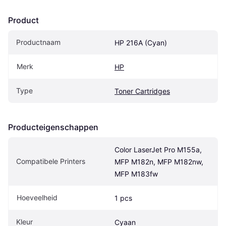
Product
Productnaam
HP 216A (Cyan)
Merk
HP
Type
Toner Cartridges
Producteigenschappen
Color LaserJet Pro M155a, 
Compatibele Printers
MFP M182n, MFP M182nw, 
MFP M183fw
Hoeveelheid
1 pcs
Kleur
Cyaan