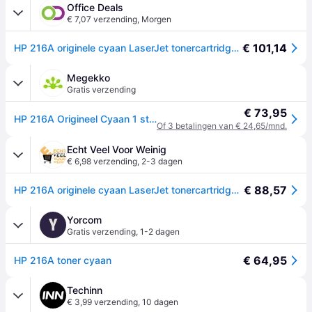
Office Deals
€ 7,07 verzending
,
Morgen
€ 101,14
HP 216A originele cyaan LaserJet tonercartridge (W2411A)
Megekko
Gratis verzending
€ 73,95
HP 216A Origineel Cyaan 1 stuk(s)
Of 3 betalingen van € 24,65/mnd.
Echt Veel Voor Weinig
€ 6,98 verzending
,
2-3 dagen
€ 88,57
HP 216A originele cyaan LaserJet tonercartridge (W2411A) voor HP Color LaserJet Pro MFP M182 / M183
Yorcom
Y
Gratis verzending
,
1-2 dagen
€ 64,95
HP 216A toner cyaan
Techinn
€ 3,99 verzending
,
10 dagen