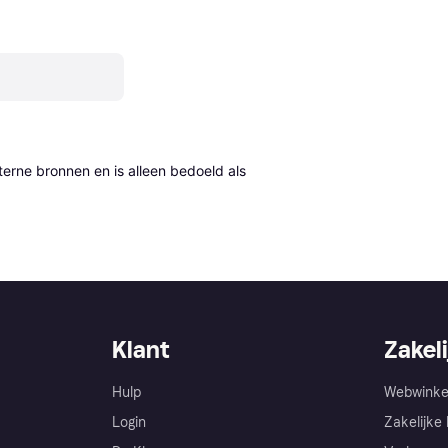
erne bronnen en is alleen bedoeld als 
Klant
Zakeli
Hulp
Webwinke
Login
Zakelijke 