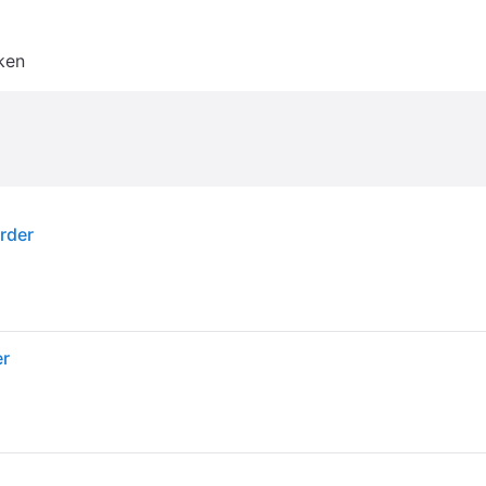
ken
rder
er