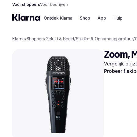
Voor shoppers
Voor bedrijven
Ontdek Klarna
Shop
App
Hulp
Klarna
/
Shoppen
/
Geluid & Beeld
/
Studio- & Opnameapparatuur
/
D
Winkels
Media
B
Zoom, M
Bol
B
Booki
B
Vergelijk prij
H&M
B
Kruidv
Probeer flexib
Winkelove