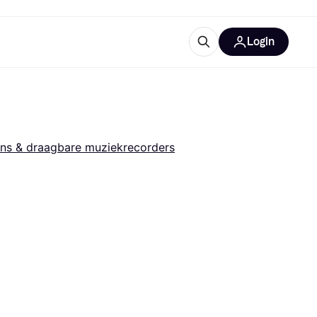
Login
trustingen
IM
ns & draagbare muziekrecorders
gorieën