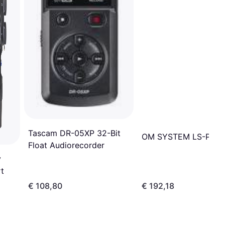
Tascam DR-05XP 32-Bit
OM SYSTEM LS-P5
Float Audiorecorder
y
t
€ 108,80
€ 192,18