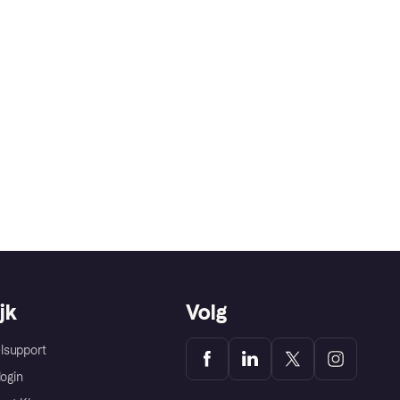
jk
Volg
lsupport
login