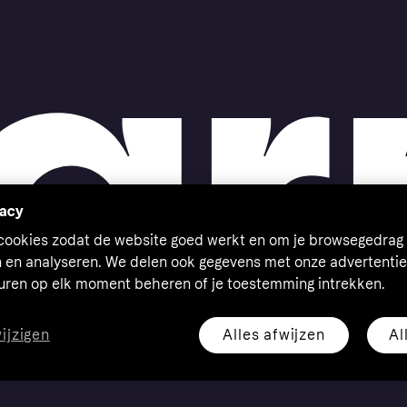
vacy
 cookies zodat de website goed werkt en om je browsegedrag 
n en analyseren. We delen ook gegevens met onze advertentie
euren op elk moment beheren of je toestemming intrekken.
Alles afwijzen
Al
wijzigen
eserved. Klarna Bank AB (publ). Sveavägen 46, 111 34