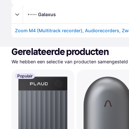
Galaxus
Zoom M4 (Multitrack recorder), Audiorecorders, Zw
Gerelateerde producten
We hebben een selectie van producten samengesteld d
Populair