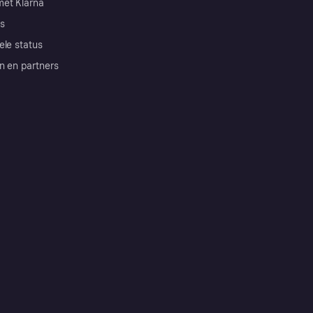
et Klarna
s
ele status
n en partners