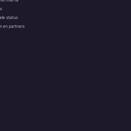
et Klarna
s
ele status
n en partners