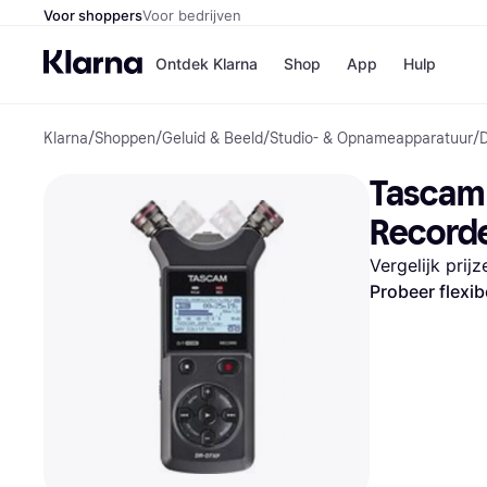
Voor shoppers
Voor bedrijven
Ontdek Klarna
Shop
App
Hulp
Klarna
/
Shoppen
/
Geluid & Beeld
/
Studio- & Opnameapparatuur
/
D
Winkels
Media
B
Tascam 
Bol
B
Booki
B
Record
H&M
B
Kruidv
Vergelijk prij
Probeer flexib
Winkelove