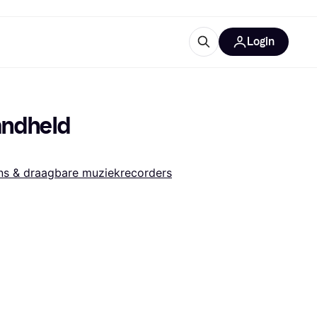
Login
trustingen
IM
ndheld 
ns & draagbare muziekrecorders
gorieën