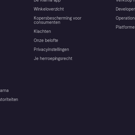
De Klarna app
Verkoop m
Winkeloverzicht
Developer
Kopersbescherming voor
Operation
consumenten
Platforme
Klachten
Onze belofte
Privacyinstellingen
Je herroepingsrecht
arna
toriteiten