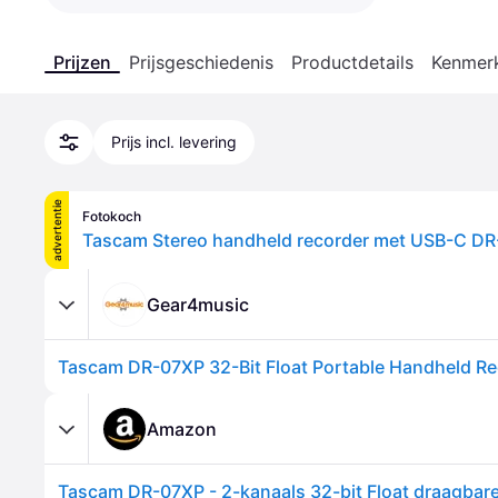
Prijzen
Prijsgeschiedenis
Productdetails
Kenmer
Prijs incl. levering
advertentie
Fotokoch
Tascam Stereo handheld recorder met USB-C D
Gear4music
Amazon