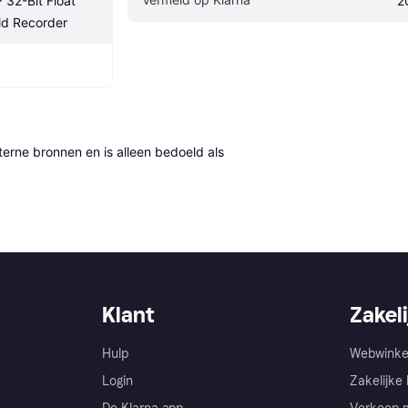
2-Bit Float 
2
ld Recorder
erne bronnen en is alleen bedoeld als 
Klant
Zakeli
Hulp
Webwinke
Login
Zakelijke 