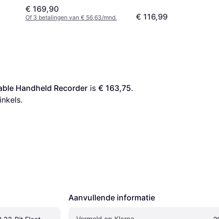
€ 169,90
€ 116,99
Of 3 betalingen van € 56,63/mnd.
able Handheld Recorder
 is 
€ 163,75
. 
inkels.
Aanvullende informatie
Vermeld op Klarna