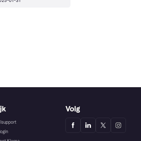
025-01-31
jk
Volg
lsupport
login