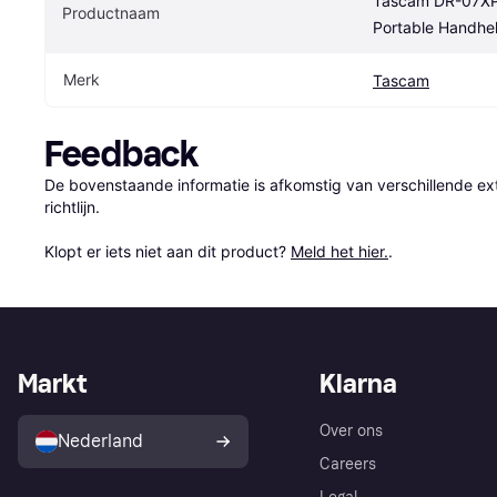
Tascam DR-07XP 3
Productnaam
Portable Handhe
Merk
Tascam
Feedback
De bovenstaande informatie is afkomstig van verschillende ext
richtlijn.

Klopt er iets niet aan dit product? 
Meld het hier.
.
Markt
Klarna
Over ons
Nederland
Careers