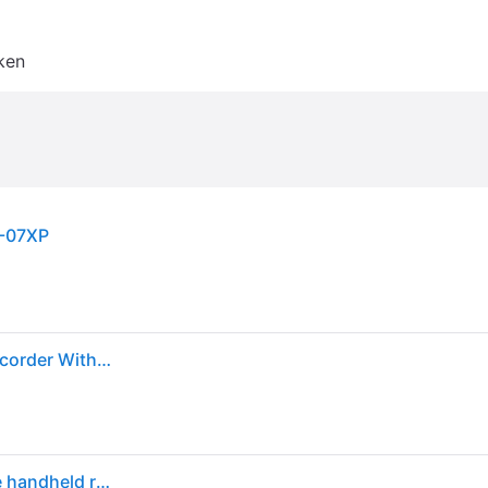
ken
R-07XP
Tascam DR-07XP 32-Bit Float Portable Handheld Recorder With USB-C Audio Interface
Tascam DR-07XP - 2-kanaals 32-bit Float draagbare handheld recorder met verstelbare microfoons en USB-C-audio-interface