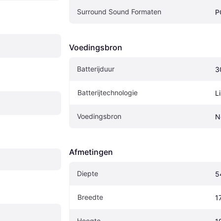
Surround Sound Formaten
P
Voedingsbron
Batterijduur
3
Batterijtechnologie
L
Voedingsbron
N
Afmetingen
Diepte
5
Breedte
1
Hoogte