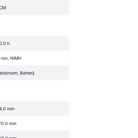
CM
0.0 h
i-Ion, NiMH
etstroom, Batterij
4.0 mm
70.0 mm