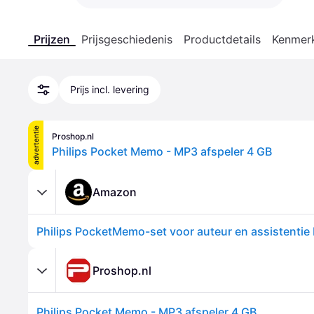
Prijzen
Prijsgeschiedenis
Productdetails
Kenmer
Prijs incl. levering
advertentie
Proshop.nl
Philips Pocket Memo - MP3 afspeler 4 GB
Amazon
Proshop.nl
Philips Pocket Memo - MP3 afspeler 4 GB