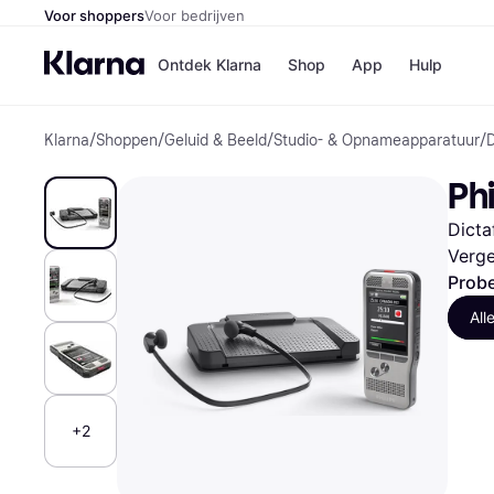
Voor shoppers
Voor bedrijven
Ontdek Klarna
Shop
App
Hulp
Klarna
/
Shoppen
/
Geluid & Beeld
/
Studio- & Opnameapparatuur
/
D
Winkels
Media
B
Ph
Bol
B
Booki
B
Dicta
H&M
B
Kruidv
Verge
Probe
All
Winkelove
+2