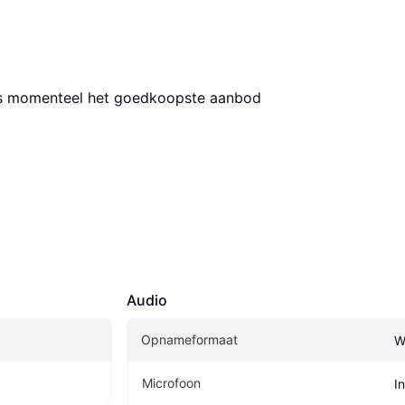
 is momenteel het goedkoopste aanbod 
Audio
Opnameformaat
W
Microfoon
I