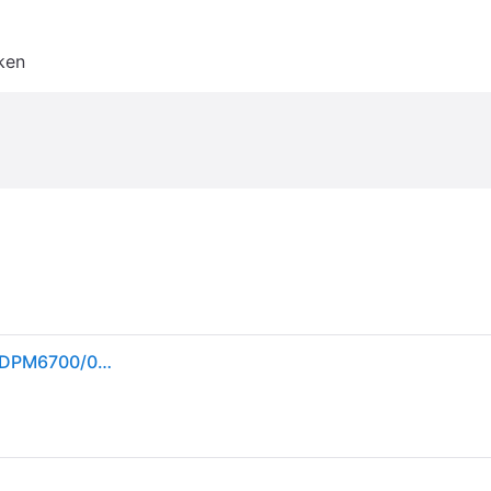
ken
Philips PocketMemo-set voor auteur en assistentie DPM6700/03 bevat voicerecorder DPM6000, voetschakelaar ACC2330, stereo-onderkin-hoofdtelefoon LFH0334 en SpeechExec Basic dicteer- en afspeelsoftware