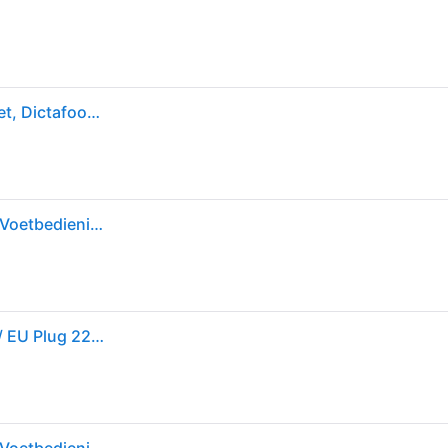
Philips Pocket Memo DPM6700 dicteer- en afspeelset, Dictafoon, Zilver
Philips DPM6700/03 transcriptie- & vertaalsysteem Voetbedieningseenheid
Philips Dpm 6700/03 Voice Recorder Grijs One Size / EU Plug 220V