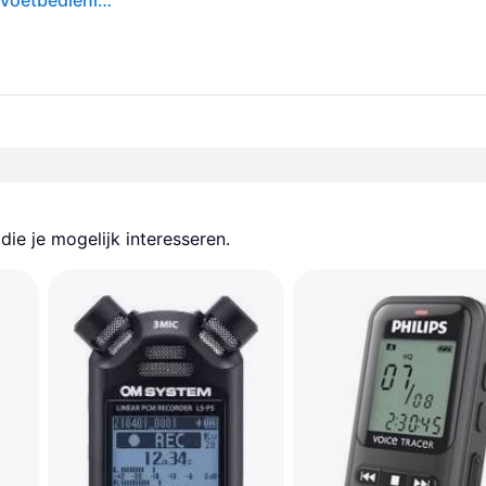
Philips DPM6700/03 transcriptie- & vertaalsysteem Voetbedieningseenheid
ie je mogelijk interesseren.