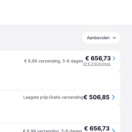
Aanbevolen
€ 656,73
€ 6,99 verzending
,
5-6 dagen
Of € 218,91/mnd.
€ 506,85
·
Laagste prijs
Gratis verzending
€ 656,73
€ 6,99 verzending
,
5-6 dagen