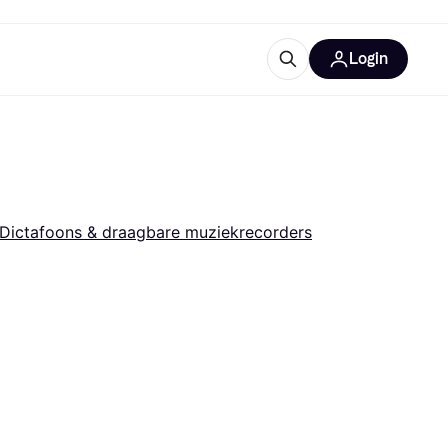
Login
trustingen
IM
Dictafoons & draagbare muziekrecorders
gorieën