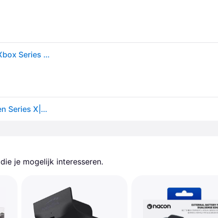
PDP Speel- en oplaadkit (Xbox One S, Xbox One X, Xbox Series S, Xbox Series X), Accessoires voor spelcomputers, Zwart
Play & Charge Kit voor controller - PDP - Xbox One en Series X|S - Zwart
ie je mogelijk interesseren.