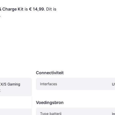
& Charge Kit
 is 
€ 14,99
. Dit is 
.
Connectiviteit
Interfaces
 X/S Gaming 
U
t
Voedingsbron
Type batterij
I