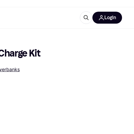
Login
trustingen
IM
Charge Kit
werbanks
gorieën