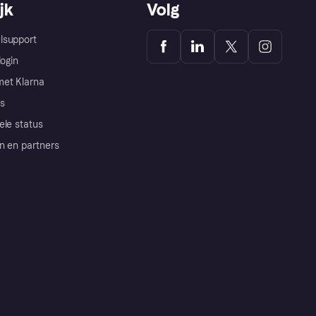
jk
Volg
lsupport
login
et Klarna
s
ele status
n en partners