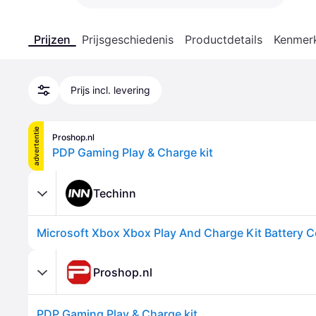
Prijzen
Prijsgeschiedenis
Productdetails
Kenmer
Prijs incl. levering
advertentie
Proshop.nl
PDP Gaming Play & Charge kit
Techinn
Proshop.nl
PDP Gaming Play & Charge kit