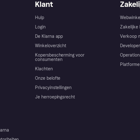
Klant
Zakeli
Hulp
Webwinke
Login
Zakelijke 
De Klarna app
Verkoop m
Winkeloverzicht
Developer
Kopersbescherming voor
Operation
consumenten
Platforme
Klachten
Onze belofte
Privacyinstellingen
Je herroepingsrecht
arna
toriteiten