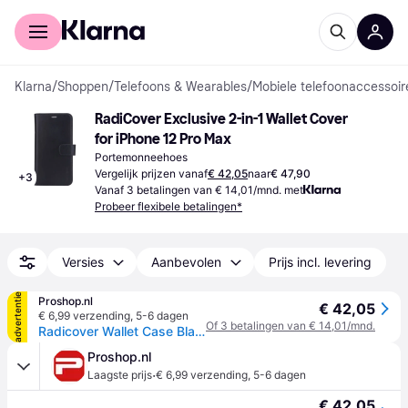
Voor shoppers
Voor bedrijven
Klarna
/
Shoppen
/
Telefoons & Wearables
/
Mobiele telefoonaccessoir
RadiCover Exclusive 2-in-1 Wallet Cover 
for iPhone 12 Pro Max
Portemonneehoes
Vergelijk prijzen vanaf
€ 42,05
naar
€ 47,90
+
3
Vanaf 3 betalingen van € 14,01/mnd. met
Probeer flexibele betalingen*
Versies
Aanbevolen
Prijs incl. levering
advertentie
Proshop.nl
€ 42,05
€ 6,99 verzending
,
5-6 dagen
Of 3 betalingen van € 14,01/mnd.
Radicover Wallet Case Black - iPhone 12 Pro Max
Proshop.nl
·
Laagste prijs
€ 6,99 verzending
,
5-6 dagen
€ 42,05