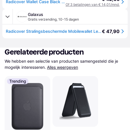
Radicover Wallet Case Black - iPhone 12 Pro Max
Of 3 betalingen van € 14,01/mnd.
Galaxus
Gratis verzending
,
10-15 dagen
€ 47,90
Radicover Stralingsbeschermde Mobilewallet Leren iPhone 12 PRO Max Exclusieve 2in1 Magnetische Hoes- Zwart (Apple iPhone 12 Pro Max), Smartphonehoes, Zwart
Gerelateerde producten
We hebben een selectie van producten samengesteld die je 
mogelijk interesseren.
Alles weergeven
Trending