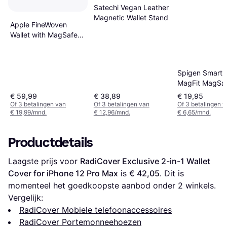
Satechi Vegan Leather
Magnetic Wallet Stand
Apple FineWoven
Wallet with MagSafe
for iPhone Black
Spigen Smart 
MagFit MagSa
Holder
€ 59,99
€ 38,89
€ 19,95
Of 3 betalingen van
Of 3 betalingen van
Of 3 betalingen 
€ 19,99/mnd.
€ 12,96/mnd.
€ 6,65/mnd.
Productdetails
Laagste prijs voor 
RadiCover Exclusive 2-in-1 Wallet 
Cover for iPhone 12 Pro Max
 is 
€ 42,05
. Dit is 
momenteel het goedkoopste aanbod onder 
2
 winkels.
Vergelijk:
RadiCover Mobiele telefoonaccessoires
RadiCover Portemonneehoezen