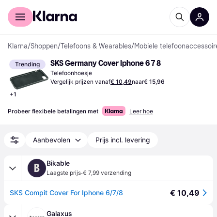
Voor shoppers
Voor bedrijven
Klarna
/
Shoppen
/
Telefoons & Wearables
/
Mobiele telefoonaccessoir
SKS Germany Cover Iphone 6 7 8
Trending
Telefoonhoesje
Vergelijk prijzen vanaf
€ 10,49
naar
€ 15,96
+
1
Probeer flexibele betalingen met
Leer hoe
Aanbevolen
Prijs incl. levering
Bikable
B
·
Laagste prijs
€ 7,99 verzending
€ 10,49
SKS Compit Cover For Iphone 6/7/8
Galaxus