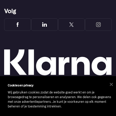
Volg
Cookies en privacy
Copyright © 2005-2026 Klarna Bank AB (publ). Headquarters: Stockholm, Sweden. All
Wij gebruiken cookies zodat de website goed werkt en om je
rights reserved. Klarna Bank AB (publ). Sveavägen 46, 111 34 Stockholm. Organization
number: 556737-0431
browsegedrag te personaliseren en analyseren. We delen ook gegevens
met onze advertentiepartners. Je kunt je voorkeuren op elk moment
Cookies
Klarna.com
beheren of je toestemming intrekken.