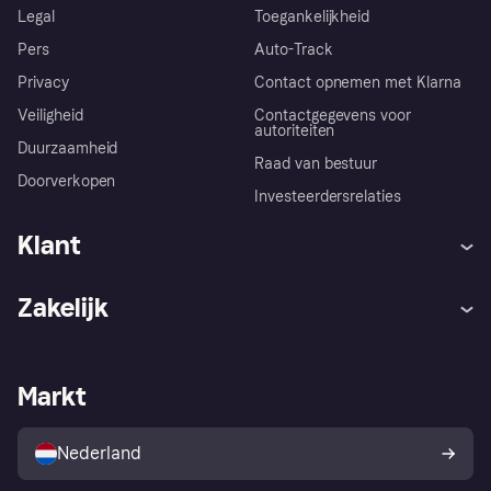
Legal
Toegankelijkheid
Pers
Auto-Track
Privacy
Contact opnemen met Klarna
Veiligheid
Contactgegevens voor
autoriteiten
Duurzaamheid
Raad van bestuur
Doorverkopen
Investeerdersrelaties
Klant
Hulp
Klachten
Zakelijk
Login
Onze belofte
Webwinkelsupport
Developers
De Klarna app
Privacyinstellingen
Zakelijke login
Operationele status
Markt
Winkeloverzicht
Je herroepingsrecht
Verkoop met Klarna
Platformen en partners
Kopersbescherming voor
consumenten
Nederland