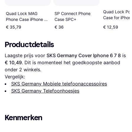
Quad Lock Po
SP Connect Phone
Quad Lock MAG
Case for iPhon
Case SPC+
Phone Case iPhone SE
6/6S/7/8/SE 2
2nd 3rd Gen
€ 35,79
€ 36
€ 12,59
2022
Productdetails
Laagste prijs voor 
SKS Germany Cover Iphone 6 7 8
 is 
€ 10,49
. Dit is momenteel het goedkoopste aanbod 
onder 
2
 winkels.
Vergelijk:
SKS Germany Mobiele telefoonaccessoires
SKS Germany Telefoonhoesjes
Kenmerken