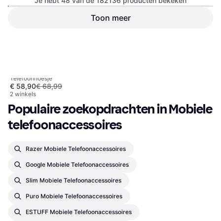
Je hebt 48 van de 182136 producten bekeken
Toon meer
Xiaomi Ultra Slim Power Bank
5000mAh Grey
€ 21,99
Samsung Galaxy S26 Ultra
5 winkels
Torras Ostand Q3 Air
1
2
3
...
783
...
1563
Telefoonhoesje
MagSafe Case Groen
€ 58,90
€ 68,99
2 winkels
Populaire zoekopdrachten in Mobiele 
telefoonaccessoires
Razer Mobiele Telefoonaccessoires
Google Mobiele Telefoonaccessoires
Slim Mobiele Telefoonaccessoires
Puro Mobiele Telefoonaccessoires
ESTUFF Mobiele Telefoonaccessoires