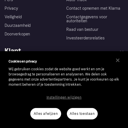
Privacy
Contact opnemen met Klarna
Veiligheid
Contactgegevens voor
autoriteiten
Duurzaamheid
Raad van bestuur
Doorverkopen
Investeerdersrelaties
Klant
Cookies en privacy
Hulp
Klachten
Zakelijk
Wij gebruiken cookies zodat de website goed werkt en om je
Login
Onze belofte
browsegedrag te personaliseren en analyseren. We delen ook
Webwinkelsupport
Developers
gegevens met onze advertentiepartners. Je kunt je voorkeuren op elk
De Klarna app
Privacyinstellingen
moment beheren of je toestemming intrekken.
Zakelijke login
Operationele status
Markt
Winkeloverzicht
Je herroepingsrecht
Verkoop met Klarna
Platformen en partners
Kopersbescherming voor
Instellingen wijzigen
consumenten
Nederland
Alles afwijzen
Alles toestaan
Volg