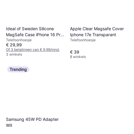
Ideal of Sweden Silicone
Apple Clear Magsafe Cover
MagSafe Case iPhone 16 Pro
Iphone 17e Transparant
Telefoonhoesje
Telefoonhoesje
Lavender Milk
€ 29,99
Of 3 betalingen van € 9,99/mnd.
€ 39
3 winkels
8 winkels
Trending
Samsung 45W PD Adapter
Wit