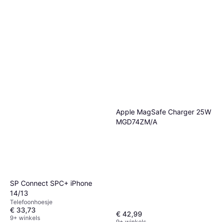
Apple MagSafe Charger 25W
MGD74ZM/A
SP Connect SPC+ iPhone
14/13
Telefoonhoesje
€ 33,73
€ 42,99
9+ winkels
9+ winkels