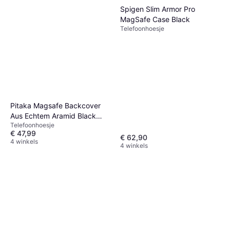
Spigen Slim Armor Pro
MagSafe Case Black
Telefoonhoesje
Pitaka Magsafe Backcover
Aus Echtem Aramid Black
Telefoonhoesje
Samsung Galaxy S25+
€ 47,99
Smartphonehoes Zwart
€ 62,90
4 winkels
4 winkels