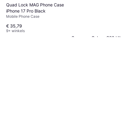
Quad Lock MAG Phone Case
iPhone 17 Pro Black
Mobile Phone Case
€ 35,79
9+ winkels
Samsung Galaxy S26 Ultra
Rugged Magnet Case
Telefoonhoesje
€ 38,99
Of 3 betalingen van € 12,99/mnd.
8 winkels