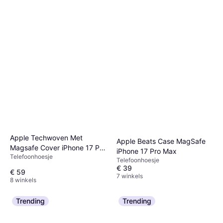
Apple Techwoven Met
Apple Beats Case MagSafe
Magsafe Cover iPhone 17 Pro
iPhone 17 Pro Max
Telefoonhoesje
Groen
Telefoonhoesje
€ 39
€ 59
7 winkels
8 winkels
Trending
Trending