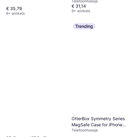
Telefoonhoesje
€ 31,14
€ 35,79
9+ winkels
9+ winkels
Trending
OtterBox Symmetry Series
MagSafe Case for iPhone
Telefoonhoesje
13/14/15/16e Black