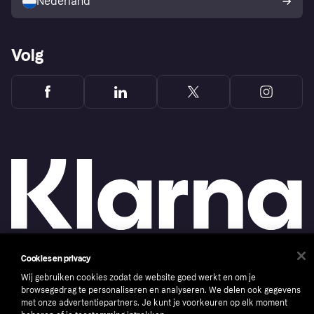
Nederland
Volg
Cookies en privacy
Copyright © 2005-2026 Klarna Bank AB (publ). Headquarters: Stockholm, Sweden. All
Wij gebruiken cookies zodat de website goed werkt en om je
rights reserved. Klarna Bank AB (publ). Sveavägen 46, 111 34 Stockholm. Organization
number: 556737-0431
browsegedrag te personaliseren en analyseren. We delen ook gegevens
met onze advertentiepartners. Je kunt je voorkeuren op elk moment
Cookies
Klarna.com