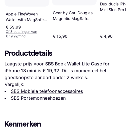
Dux ducis iPho
Mini Skin Pro 
Gear by Carl Douglas
Apple FineWoven
Case
Magnetic MagSafe
Wallet with MagSafe
Card Holder
for iPhone Black
€ 59,99
Of 3 betalingen van
€ 15,90
€ 4,90
€ 19,99/mnd.
Productdetails
Laagste prijs voor 
SBS Book Wallet Lite Case for 
iPhone 13 mini
 is 
€ 19,32
. Dit is momenteel het 
goedkoopste aanbod onder 
2
 winkels.
Vergelijk:
SBS Mobiele telefoonaccessoires
SBS Portemonneehoezen
Kenmerken