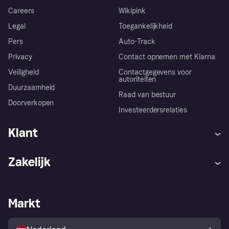
Careers
Wikipink
Legal
Toegankelijkheid
Pers
Auto-Track
Privacy
Contact opnemen met Klarna
Veiligheid
Contactgegevens voor
autoriteiten
Duurzaamheid
Raad van bestuur
Doorverkopen
Investeerdersrelaties
Klant
Hulp
Klachten
Zakelijk
Login
Onze belofte
Webwinkelsupport
Developers
De Klarna app
Privacyinstellingen
Zakelijke login
Operationele status
Markt
Winkeloverzicht
Je herroepingsrecht
Verkoop met Klarna
Platformen en partners
Kopersbescherming voor
consumenten