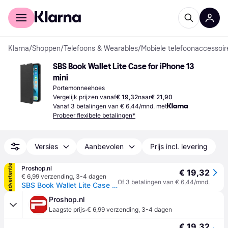
Voor shoppers
Voor bedrijven
Klarna
/
Shoppen
/
Telefoons & Wearables
/
Mobiele telefoonaccessoir
SBS Book Wallet Lite Case for iPhone 13 
mini
Portemonneehoes
Vergelijk prijzen vanaf
€ 19,32
naar
€ 21,90
Vanaf 3 betalingen van € 6,44/mnd. met
Probeer flexibele betalingen*
Versies
Aanbevolen
Prijs incl. levering
advertentie
Proshop.nl
€ 19,32
€ 6,99 verzending
,
3-4 dagen
Of 3 betalingen van € 6,44/mnd.
SBS Book Wallet Lite Case for iPhone 13 mini® - Black
Proshop.nl
·
Laagste prijs
€ 6,99 verzending
,
3-4 dagen
€ 19,32