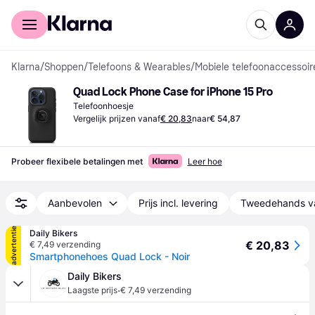
Voor shoppers
Voor bedrijven
Klarna
/
Shoppen
/
Telefoons & Wearables
/
Mobiele telefoonaccessoir
Quad Lock Phone Case for iPhone 15 Pro
Telefoonhoesje
Vergelijk prijzen vanaf
€ 20,83
naar
€ 54,87
Probeer flexibele betalingen met
Leer hoe
Aanbevolen
Prijs incl. levering
Tweedehands v
advertentie
Daily Bikers
€ 20,83
€ 7,49 verzending
Smartphonehoes Quad Lock - Noir
Daily Bikers
·
Laagste prijs
€ 7,49 verzending