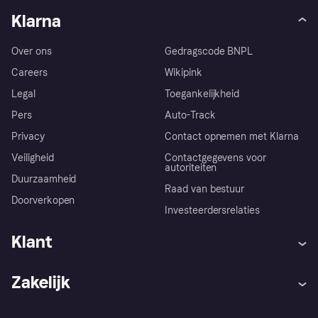
Klarna
Over ons
Gedragscode BNPL
Careers
Wikipink
Legal
Toegankelijkheid
Pers
Auto-Track
Privacy
Contact opnemen met Klarna
Veiligheid
Contactgegevens voor
autoriteiten
Duurzaamheid
Raad van bestuur
Doorverkopen
Investeerdersrelaties
Klant
Hulp
Klachten
Zakelijk
Login
Onze belofte
Webwinkelsupport
Developers
De Klarna app
Privacyinstellingen