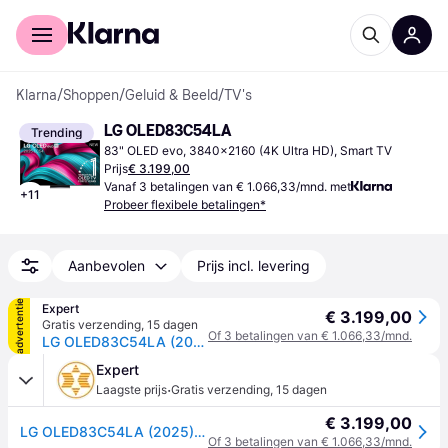
Voor shoppers
Voor bedrijven
Klarna
/
Shoppen
/
Geluid & Beeld
/
TV's
LG OLED83C54LA
Trending
83" OLED evo, 3840x2160 (4K Ultra HD), Smart TV
Prijs
€ 3.199,00
Vanaf 3 betalingen van € 1.066,33/mnd. met
+
11
Probeer flexibele betalingen*
Aanbevolen
Prijs incl. levering
advertentie
Expert
€ 3.199,00
Gratis verzending
,
15 dagen
Of 3 betalingen van € 1.066,33/mnd.
LG OLED83C54LA (2025) - 83 inch - OLED TV
Expert
·
Laagste prijs
Gratis verzending
,
15 dagen
€ 3.199,00
LG OLED83C54LA (2025) - 83 inch - OLED TV
Of 3 betalingen van € 1.066,33/mnd.