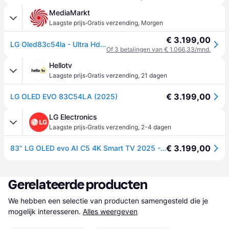
MediaMarkt
·
Laagste prijs
Gratis verzending
,
Morgen
€ 3.199,00
LG Oled83c54la - Ultra Hd 4k Oled-tv 83 Inch 2025
Of 3 betalingen van € 1.066,33/mnd.
Hellotv
·
Laagste prijs
Gratis verzending
,
21 dagen
€ 3.199,00
LG OLED EVO 83C54LA (2025)
LG Electronics
·
Laagste prijs
Gratis verzending
,
2-4 dagen
€ 3.199,00
83" LG OLED evo AI C5 4K Smart TV 2025 - OLED83C54LA
Gerelateerde producten
We hebben een selectie van producten samengesteld die je 
mogelijk interesseren.
Alles weergeven