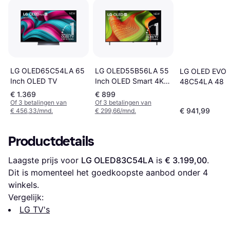
LG OLED65C54LA 65
LG OLED55B56LA 55
LG OLED EVO
Inch OLED TV
Inch OLED Smart 4K
48C54LA 48 I
TV
Smart TV
€ 1.369
€ 899
Of 3 betalingen van
Of 3 betalingen van
€ 941,99
€ 456,33/mnd.
€ 299,66/mnd.
Productdetails
Laagste prijs voor 
LG OLED83C54LA
 is 
€ 3.199,00
. 
Dit is momenteel het goedkoopste aanbod onder 
4
winkels.
Vergelijk:
LG TV's