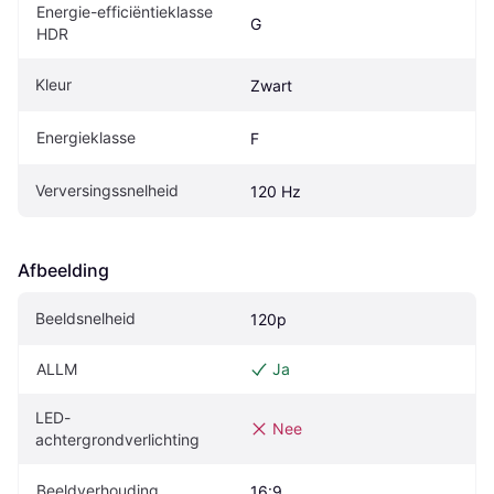
Energie-efficiëntieklasse 
G
HDR
Kleur
Zwart
Energieklasse
F
Verversingssnelheid
120 Hz
Afbeelding
Beeldsnelheid
120p
ALLM
Ja
LED-
Nee
achtergrondverlichting
Beeldverhouding
16:9