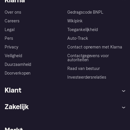
Over ons
Gedragscode BNPL
Careers
Wikipink
Legal
Toegankelijkheid
Pers
Auto-Track
Privacy
Contact opnemen met Klarna
Veiligheid
Contactgegevens voor
autoriteiten
Duurzaamheid
Raad van bestuur
Doorverkopen
Investeerdersrelaties
Klant
Hulp
Klachten
Zakelijk
Login
Onze belofte
Webwinkelsupport
Developers
De Klarna app
Privacyinstellingen
Zakelijke login
Operationele status
Winkeloverzicht
Je herroepingsrecht