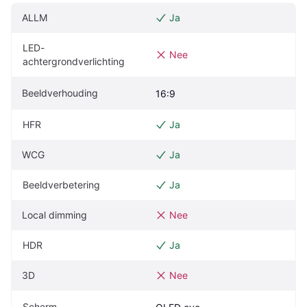
ALLM
Ja
LED-
Nee
achtergrondverlichting
Beeldverhouding
16:9
HFR
Ja
WCG
Ja
Beeldverbetering
Ja
Local dimming
Nee
HDR
Ja
3D
Nee
Scherm