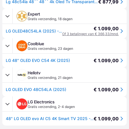
€ 877,99
Lg 48c54la 48´´ 48´´ 4k Oled Tv Transparant One Size / EU Plug 220V
Expert
Gratis verzending
,
18 dagen
€ 1.099,00
LG OLED48C54LA (2025) - 48 inch - OLED TV
Of 3 betalingen van € 366,33/mnd.
Coolblue
Gratis verzending
,
23 dagen
€ 1.099,00
LG 48" OLED EVO C54 4K (2025)
Hellotv
Gratis verzending
,
21 dagen
€ 1.099,00
LG OLED EVO 48C54LA (2025)
LG Electronics
Gratis verzending
,
2-4 dagen
€ 1.099,00
48" LG OLED evo AI C5 4K Smart TV 2025 - OLED48C54LA