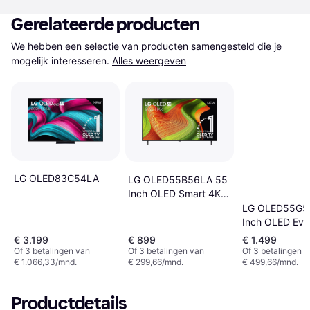
Gerelateerde producten
We hebben een selectie van producten samengesteld die je 
mogelijk interesseren.
Alles weergeven
LG OLED83C54LA
LG OLED55B56LA 55
Inch OLED Smart 4K
TV
LG OLED55G5
Inch OLED Evo
TV
€ 3.199
€ 899
€ 1.499
Of 3 betalingen van
Of 3 betalingen van
Of 3 betalingen 
€ 1.066,33/mnd.
€ 299,66/mnd.
€ 499,66/mnd.
Productdetails