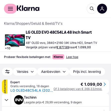
Voor shoppers
Voor bedrijven
Klarna
/
Shoppen
/
Geluid & Beeld
/
TV's
LG OLED EVO 48C54LA 48 Inch Smart 
TV
48" OLED evo, 3840x2160 (4K Ultra HD), Smart TV
Vergelijk prijzen vanaf
€ 877,99
naar
€ 1.099,00
+
10
Probeer flexibele betalingen met
Leer hoe
Versies
Aanbevolen
Prijs incl. levering
advertentie
Expert
€ 1.099,00
Gratis verzending
,
18 dagen
Of 3 betalingen van € 366,33/mnd.
LG OLED48C54LA (2025) - 48 inch - OLED TV
Techinn
·
Laagste prijs
€ 29,99 verzending
,
9 dagen