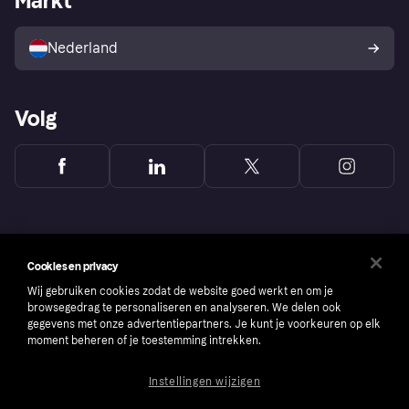
Markt
Verkoop met Klarna
Platformen en partners
Kopersbescherming voor
consumenten
Nederland
Volg
Cookies en privacy
Wij gebruiken cookies zodat de website goed werkt en om je
browsegedrag te personaliseren en analyseren. We delen ook
gegevens met onze advertentiepartners. Je kunt je voorkeuren op elk
moment beheren of je toestemming intrekken.
Instellingen wijzigen
Copyright © 2005-2026 Klarna Bank AB (publ). Headquarters: Stockholm, Sweden. All