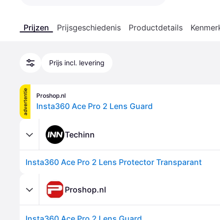
Prijzen
Prijsgeschiedenis
Productdetails
Kenmer
Prijs incl. levering
advertentie
Proshop.nl
Insta360 Ace Pro 2 Lens Guard
Techinn
Insta360 Ace Pro 2 Lens Protector Transparant
Proshop.nl
Insta360 Ace Pro 2 Lens Guard