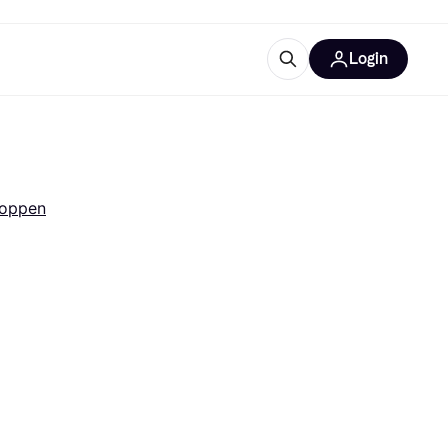
Login
ooruitrustingen
IM
doppen
categorieën