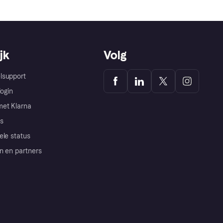
jk
Volg
lsupport
login
et Klarna
s
ele status
n en partners