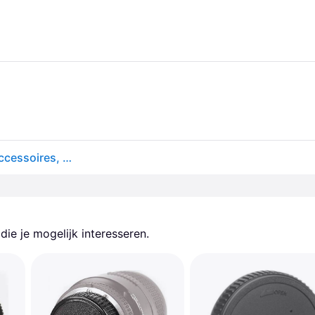
Insta360 Ace Pro 2 Lensbescherming, Actioncam-accessoires, Rood, Transparant, Zwart
ie je mogelijk interesseren.