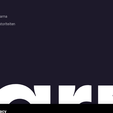
arna
toriteiten
vacy