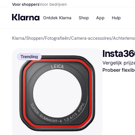
Voor shoppers
Voor bedrijven
Ontdek Klarna
Shop
App
Hulp
Klarna
/
Shoppen
/
Fotografieën
/
Camera-accessoires
/
Achterlen
Winkels
MediaMark
B
Insta36
Bol
B
Trending
Booking.c
B
Vergelijk prij
H&M
B
Kruidvat
Probeer flexib
Winkeloverzich