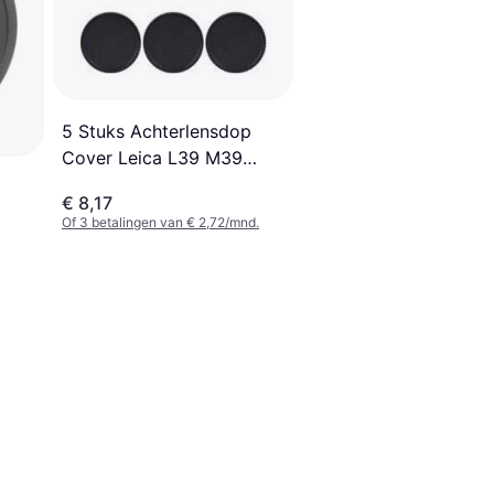
5 Stuks Achterlensdop
Cover Leica L39 M39
39mm
€ 8,17
Of 3 betalingen van € 2,72/mnd.