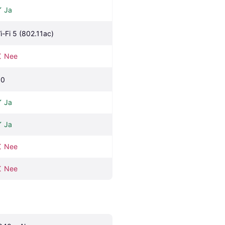
Ja
i-Fi 5 (802.11ac)
Nee
.0
Ja
Ja
Nee
Nee