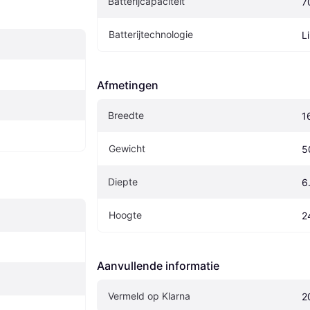
Batterijcapaciteit
7
Batterijtechnologie
L
Afmetingen
Breedte
1
Gewicht
5
Diepte
6
Hoogte
2
Aanvullende informatie
Vermeld op Klarna
2