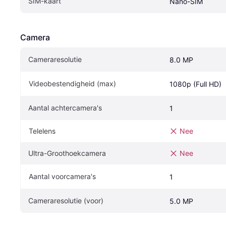
SIM-kaart
Nano-SIM
Camera
Cameraresolutie
8.0 MP
Videobestendigheid (max)
1080p (Full HD)
Aantal achtercamera's
1
Telelens
Nee
Ultra-Groothoekcamera
Nee
Aantal voorcamera's
1
Cameraresolutie (voor)
5.0 MP