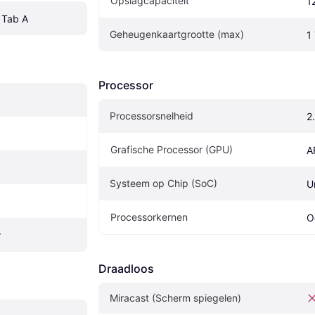
Opslagcapaciteit
1
 Tab A
Geheugenkaartgrootte (max)
1
Processor
Processorsnelheid
2
Grafische Processor (GPU)
A
Systeem op Chip (SoC)
U
Processorkernen
O
r
Draadloos
Miracast (Scherm spiegelen)