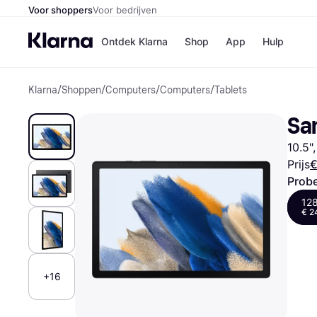
Voor shoppers
Voor bedrijven
Ontdek Klarna
Shop
App
Hulp
Klarna
/
Shoppen
/
Computers
/
Computers
/
Tablets
Winkels
MediaMark
B
Sa
Bol
B
Booking.c
B
10.5"
H&M
B
Kruidvat
Prijs
€
Probe
12
€ 2
Winkeloverzich
+16