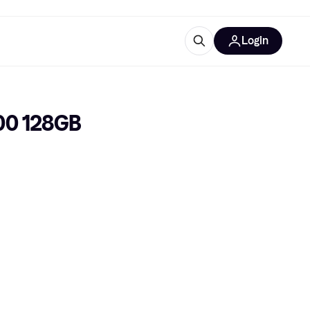
Login
ooruitrustingen
IM
00 128GB
categorieën