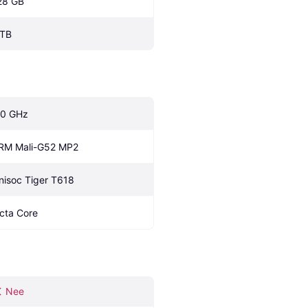
28 GB
 TB
.0 GHz
RM Mali-G52 MP2
nisoc Tiger T618
cta Core
Nee