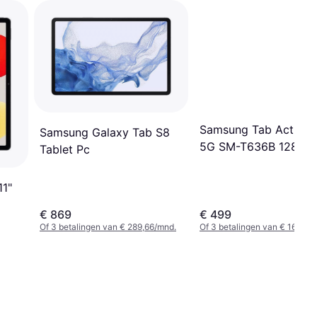
Samsung Tab Active 
Samsung Galaxy Tab S8
5G SM-T636B 128GB
Tablet Pc
11"
€ 869
€ 499
Of 3 betalingen van € 289,66/mnd.
Of 3 betalingen van € 166,33