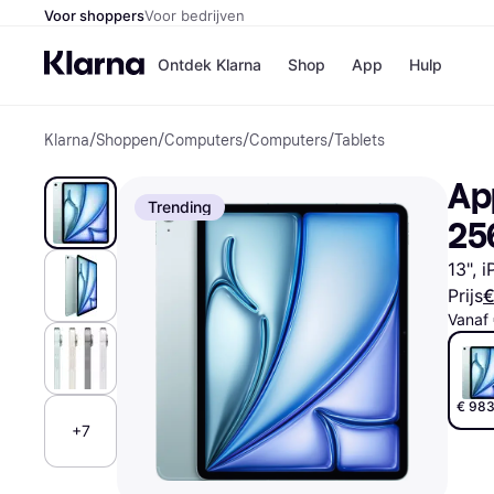
Voor shoppers
Voor bedrijven
Ontdek Klarna
Shop
App
Hulp
Klarna
/
Shoppen
/
Computers
/
Computers
/
Tablets
Winkels
Media
B
App
Bol
B
Trending
Booki
B
25
H&M
B
Kruidv
13", 
Prijs
€
Vanaf
Winkelove
€ 983
+7