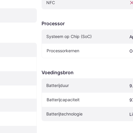
NFC
Processor
Systeem op Chip (SoC)
A
Processorkernen
O
Voedingsbron
Batterijduur
9
Batterijcapaciteit
9
Batterijtechnologie
L