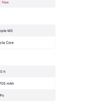
Nee
pple M3
cta Core
.0 h
705 mAh
iPo