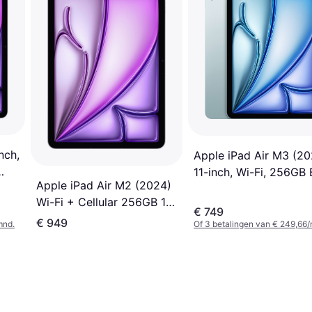
nch,
Apple iPad Air M3 (20
11-inch, Wi-Fi, 256GB 
Apple iPad Air M2 (2024)
Wi-Fi + Cellular 256GB 11"
€ 749
Purple
€ 949
mnd.
Of 3 betalingen van € 249,66