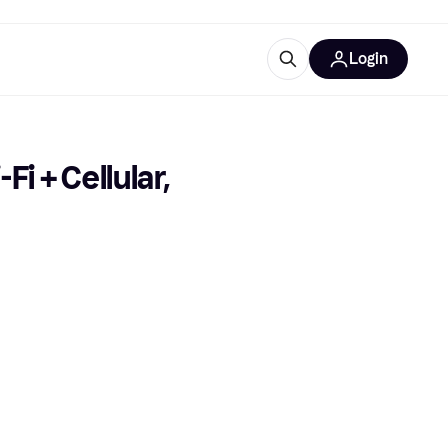
Login
trustingen
IM
i + Cellular, 
gorieën