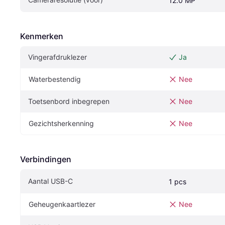
12.0 MP
Kenmerken
Vingerafdruklezer
Ja
Waterbestendig
Nee
Toetsenbord inbegrepen
Nee
Gezichtsherkenning
Nee
Verbindingen
Aantal USB-C
1 pcs
Geheugenkaartlezer
Nee