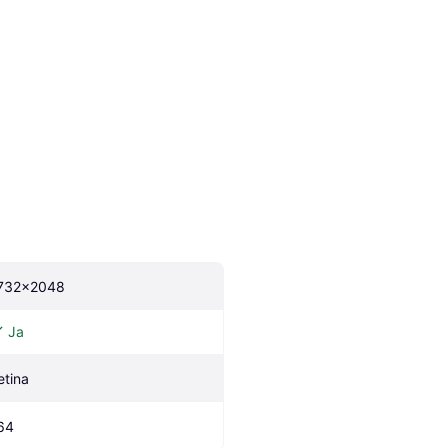
732x2048
Ja
etina
64