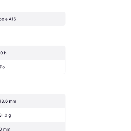
pple A16
.0 h
iPo
48.6 mm
81.0 g
.0 mm