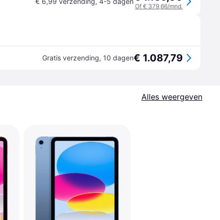
€ 6,99 verzending
,
4-5 dagen
Of € 379,66/mnd.
€ 1.087,79
Gratis verzending
,
10 dagen
Alles weergeven