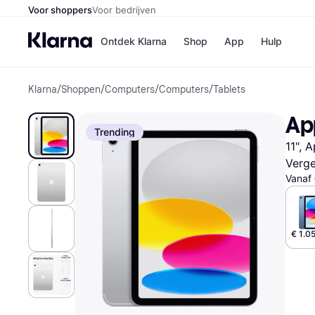
Voor shoppers
Voor bedrijven
Ontdek Klarna
Shop
App
Hulp
Klarna
/
Shoppen
/
Computers
/
Computers
/
Tablets
Winkels
Media
B
App
Bol
B
Trending
Booki
B
11", 
H&M
B
Kruidv
Verge
Vanaf
Winkelove
€ 1.0