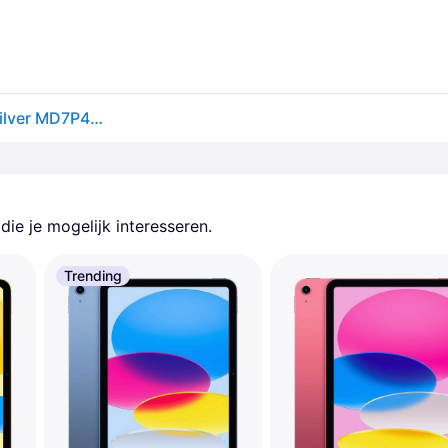
Apple iPad 11th Gen 10.9 512GB 6 GB RAM iPadOS Zilver MD7P4TY/A
ie je mogelijk interesseren.
Trending