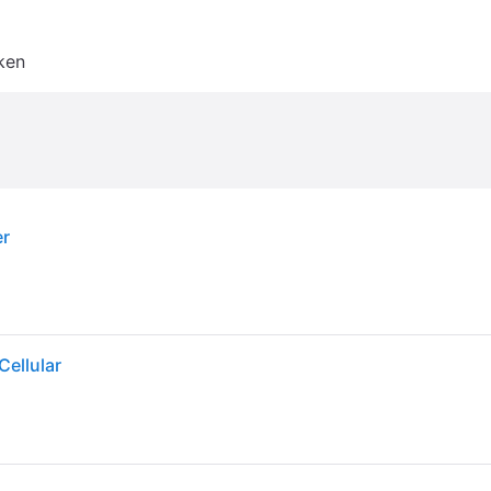
ken
er
Cellular