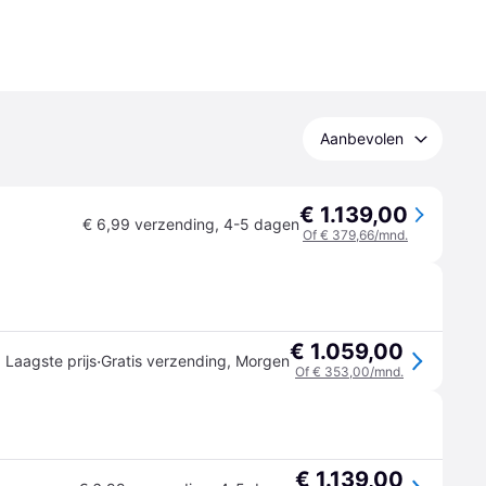
Aanbevolen
€ 1.139,00
€ 6,99 verzending
,
4-5 dagen
Of € 379,66/mnd.
€ 1.059,00
·
Laagste prijs
Gratis verzending
,
Morgen
Of € 353,00/mnd.
€ 1.139,00