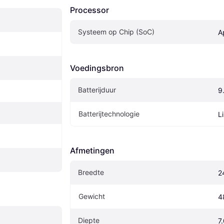
Processor
Systeem op Chip (SoC)
A
Voedingsbron
Batterijduur
9
Batterijtechnologie
L
Afmetingen
Breedte
2
Gewicht
4
Diepte
7