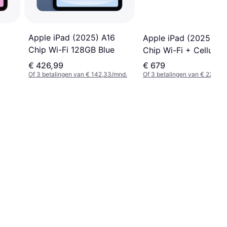
6
Apple iPad (2025) A16
Apple iPad (2025) A1
Chip Wi-Fi 128GB Blue
Chip Wi-Fi + Cellular
128GB Pink
€ 426,99
€ 679
Of 3 betalingen van € 142,33/mnd.
Of 3 betalingen van € 226,33