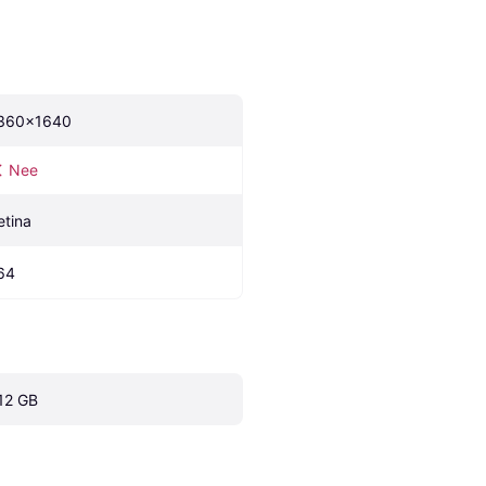
360x1640
Nee
etina
64
12 GB