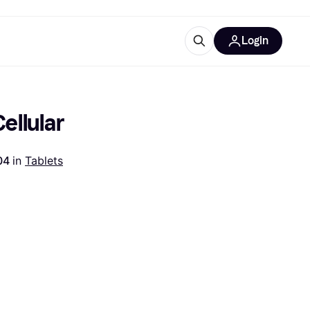
Login
trustingen
IM
Cellular
04 
in 
Tablets
gorieën