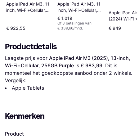
Apple iPad Air M3, 11-
Apple iPad Air M3, 11-
inch, Wi-Fi+Cellular,
inch, Wi-Fi+Cellular,
Apple iPad Air
256GB Purple
256GB Space Grey
€ 1.019
(2024) Wi-Fi + 
Of 3 betalingen van
256GB 11" Pur
€ 922,55
€ 949
€ 339,66/mnd.
Productdetails
Laagste prijs voor 
Apple iPad Air M3 (2025), 13-inch, 
Wi-Fi+Cellular, 256GB Purple
 is 
€ 983,99
. Dit is 
momenteel het goedkoopste aanbod onder 
2
 winkels.
Vergelijk:
Apple Tablets
Kenmerken
Product