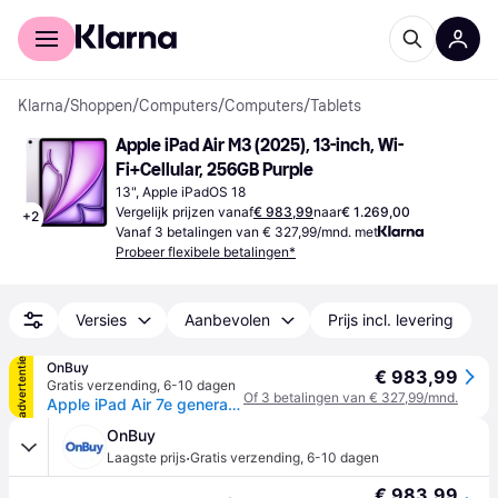
Voor shoppers
Voor bedrijven
Klarna
/
Shoppen
/
Computers
/
Computers
/
Tablets
Apple iPad Air M3 (2025), 13-inch, Wi-
Fi+Cellular, 256GB Purple
13", Apple iPadOS 18
Vergelijk prijzen vanaf
€ 983,99
naar
€ 1.269,00
+
2
Vanaf 3 betalingen van € 327,99/mnd. met
Probeer flexibele betalingen*
Versies
Aanbevolen
Prijs incl. levering
advertentie
OnBuy
€ 983,99
Gratis verzending
,
6-10 dagen
Of 3 betalingen van € 327,99/mnd.
Apple iPad Air 7e generatie (2025 M3) 13 inch WiFi 256 GB paars
OnBuy
·
Laagste prijs
Gratis verzending
,
6-10 dagen
€ 983,99