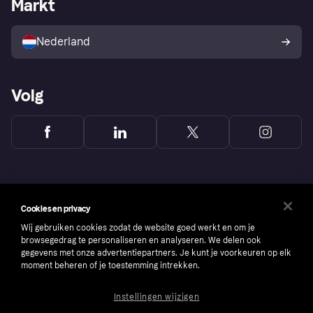
Markt
Winkeloverzicht
Je herroepingsrecht
Verkoop met Klarna
Platformen en partners
Kopersbescherming voor
consumenten
Nederland
Volg
Cookies en privacy
Wij gebruiken cookies zodat de website goed werkt en om je
browsegedrag te personaliseren en analyseren. We delen ook
gegevens met onze advertentiepartners. Je kunt je voorkeuren op elk
moment beheren of je toestemming intrekken.
Instellingen wijzigen
Copyright © 2005-2026 Klarna Bank AB (publ). Headquarters: Stockholm, Sweden. All