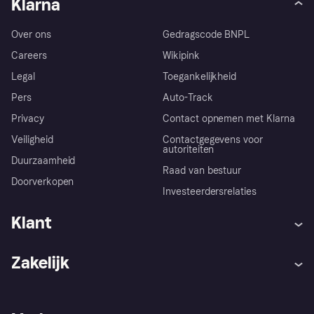
Klarna
Over ons
Gedragscode BNPL
Careers
Wikipink
Legal
Toegankelijkheid
Pers
Auto-Track
Privacy
Contact opnemen met Klarna
Veiligheid
Contactgegevens voor
autoriteiten
Duurzaamheid
Raad van bestuur
Doorverkopen
Investeerdersrelaties
Klant
Hulp
Klachten
Zakelijk
Login
Onze belofte
Webwinkelsupport
Developers
De Klarna app
Privacyinstellingen
Zakelijke login
Operationele status