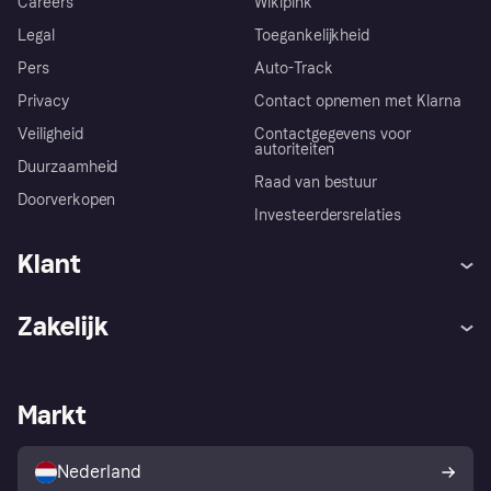
Careers
Wikipink
Legal
Toegankelijkheid
Pers
Auto-Track
Privacy
Contact opnemen met Klarna
Veiligheid
Contactgegevens voor
autoriteiten
Duurzaamheid
Raad van bestuur
Doorverkopen
Investeerdersrelaties
Klant
Hulp
Klachten
Zakelijk
Login
Onze belofte
Webwinkelsupport
Developers
De Klarna app
Privacyinstellingen
Zakelijke login
Operationele status
Markt
Winkeloverzicht
Je herroepingsrecht
Verkoop met Klarna
Platformen en partners
Kopersbescherming voor
consumenten
Nederland