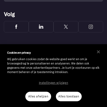
Volg
Cookies en privacy
Wij gebruiken cookies zodat de website goed werkt en om je
browsegedrag te personaliseren en analyseren. We delen ook
gegevens met onze advertentiepartners. Je kunt je voorkeuren op elk
moment beheren of je toestemming intrekken.
Instellingen wijzigen
Copyright © 2005-2026 Klarna Bank AB (publ). Headquarters: Stockholm, Sweden. All
rights reserved. Klarna Bank AB (publ). Sveavägen 46, 111 34 Stockholm. Organization
number: 556737-0431
Alles afwijzen
Alles toestaan
Cookies
Klarna.com