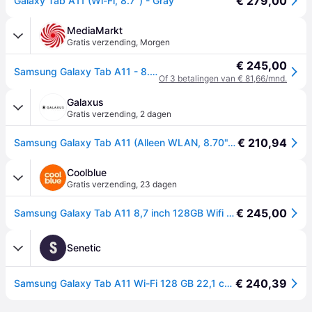
€ 279,00
Galaxy Tab A11 (Wi-Fi, 8.7'') - Gray
MediaMarkt
Gratis verzending
,
Morgen
€ 245,00
Samsung Galaxy Tab A11 - 8.7 Inch 128 Gb Grijs Wifi
Of 3 betalingen van € 81,66/mnd.
Galaxus
Gratis verzending
,
2 dagen
€ 210,94
Samsung Galaxy Tab A11 (Alleen WLAN, 8.70", 128GB, Grijs), Tablet, Grijs
Coolblue
Gratis verzending
,
23 dagen
€ 245,00
Samsung Galaxy Tab A11 8,7 inch 128GB Wifi Grijs
S
Senetic
€ 240,39
Samsung Galaxy Tab A11 Wi-Fi 128 GB 22,1 cm (8.7") 8 GB SM-X130NZAEEUE