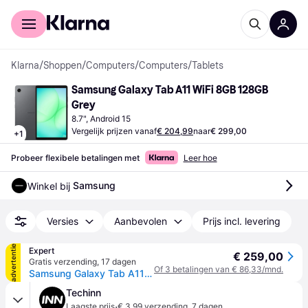
Voor shoppers
Voor bedrijven
Klarna
/
Shoppen
/
Computers
/
Computers
/
Tablets
Samsung Galaxy Tab A11 WiFi 8GB 128GB 
Grey
8.7", Android 15
Vergelijk prijzen vanaf
€ 204,99
naar
€ 299,00
+
1
Probeer flexibele betalingen met
Leer hoe
Samsung
Winkel bij 
Versies
Aanbevolen
Prijs incl. levering
advertentie
Expert
€ 259,00
Gratis verzending
,
17 dagen
Of 3 betalingen van € 86,33/mnd.
Samsung Galaxy Tab A11 8,7 inch 128GB Wifi Tablet Grijs
Techinn
·
Laagste prijs
€ 3,99 verzending
,
7 dagen