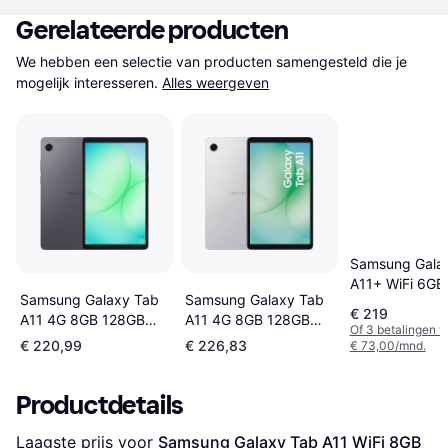
Gerelateerde producten
We hebben een selectie van producten samengesteld die je 
mogelijk interesseren.
Alles weergeven
Samsung Gala
A11+ WiFi 6GB
Samsung Galaxy Tab
Samsung Galaxy Tab
Silver
€ 219
A11 4G 8GB 128GB
A11 4G 8GB 128GB
Of 3 betalingen 
Silver
Grey
€ 220,99
€ 226,83
€ 73,00/mnd.
Productdetails
Laagste prijs voor 
Samsung Galaxy Tab A11 WiFi 8GB 