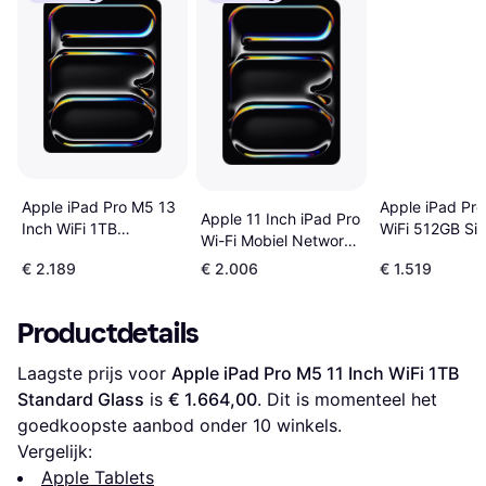
Apple iPad Pro M5 13
Apple iPad Pr
Apple 11 Inch iPad Pro
Inch WiFi 1TB
WiFi 512GB Sil
Wi-Fi Mobiel Network
Standard Glass
1TB
€ 2.189
€ 2.006
€ 1.519
Productdetails
Laagste prijs voor 
Apple iPad Pro M5 11 Inch WiFi 1TB 
Standard Glass
 is 
€ 1.664,00
. Dit is momenteel het 
goedkoopste aanbod onder 
10
 winkels.
Vergelijk:
Apple Tablets