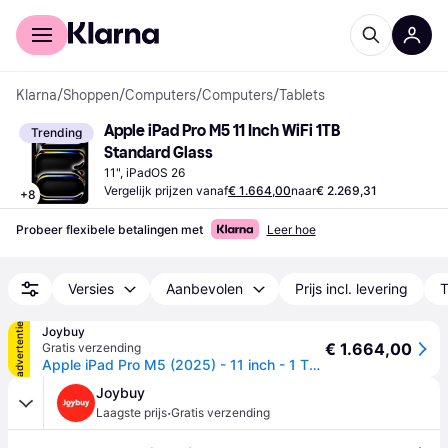
Voor shoppers
Voor bedrijven
Klarna
/
Shoppen
/
Computers
/
Computers
/
Tablets
Apple iPad Pro M5 11 Inch WiFi 1TB 
Trending
Standard Glass
11", iPadOS 26
Vergelijk prijzen vanaf
€ 1.664,00
naar
€ 2.269,31
+
8
Probeer flexibele betalingen met
Leer hoe
Versies
Aanbevolen
Prijs incl. levering
T
advertentie
Joybuy
€ 1.664,00
Gratis verzending
Apple iPad Pro M5 (2025) - 11 inch - 1 TB - Wi-Fi - Space Zwart
Joybuy
·
Laagste prijs
Gratis verzending