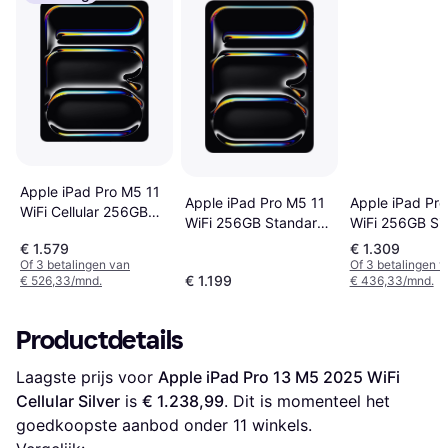
Apple iPad Pro M5 11
Apple iPad Pro M5 11
Apple iPad Pro
WiFi Cellular 256GB
WiFi 256GB Standard
WiFi 256GB Sil
Silver
Glass
€ 1.579
€ 1.309
Of 3 betalingen van
Of 3 betalingen 
€ 1.199
€ 526,33/mnd.
€ 436,33/mnd.
Productdetails
Laagste prijs voor 
Apple iPad Pro 13 M5 2025 WiFi 
Cellular Silver
 is 
€ 1.238,99
. Dit is momenteel het 
goedkoopste aanbod onder 
11
 winkels.