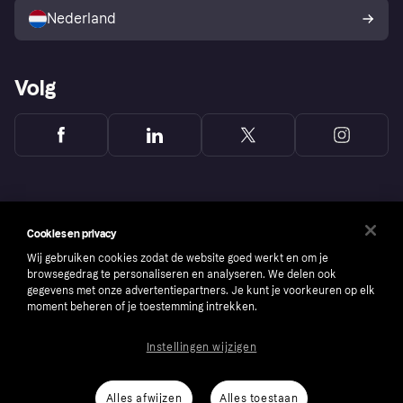
consumenten
Nederland
Volg
Cookies en privacy
Wij gebruiken cookies zodat de website goed werkt en om je
browsegedrag te personaliseren en analyseren. We delen ook
gegevens met onze advertentiepartners. Je kunt je voorkeuren op elk
moment beheren of je toestemming intrekken.
Instellingen wijzigen
Copyright © 2005-2026 Klarna Bank AB (publ). Headquarters: Stockholm, Sweden. All
rights reserved. Klarna Bank AB (publ). Sveavägen 46, 111 34 Stockholm. Organization
number: 556737-0431
Alles afwijzen
Alles toestaan