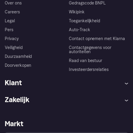
Over ons
Gedragscode BNPL
Careers
Wikipink
Legal
Toegankelijkheid
Pers
Auto-Track
Privacy
Contact opnemen met Klarna
Veiligheid
Contactgegevens voor
autoriteiten
Duurzaamheid
Raad van bestuur
Doorverkopen
Investeerdersrelaties
Klant
Hulp
Klachten
Zakelijk
Login
Onze belofte
Webwinkelsupport
Developers
De Klarna app
Privacyinstellingen
Zakelijke login
Operationele status
Markt
Winkeloverzicht
Je herroepingsrecht
Verkoop met Klarna
Platformen en partners
Kopersbescherming voor