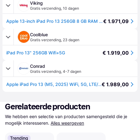
Viking
Gratis verzending
,
10 dagen
€ 1.971,09
Apple 13-inch iPad Pro 13 256GB 8 GB RAM iPadOS Zilver ME7X4TY/A
Coolblue
Gratis verzending
,
23 dagen
€ 1.919,00
iPad Pro 13" 256GB Wifi+5G
Conrad
Gratis verzending
,
4-7 dagen
€ 1.989,00
Apple iPad Pro 13 (M5, 2025) WiFi, 5G, LTE/4G, UMTS/3G 256 GB Zilver iPad 33 cm (13 inch) Energielabel G (A - G) Apple M5 iPadOS 26 2752 x 2064 Pixel
Gerelateerde producten
We hebben een selectie van producten samengesteld die je 
mogelijk interesseren.
Alles weergeven
Trending