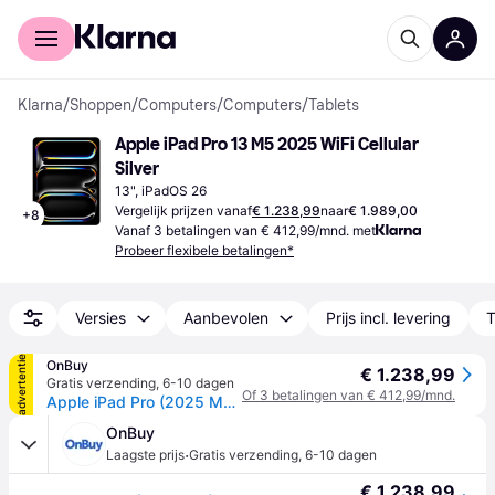
Voor shoppers
Voor bedrijven
Klarna
/
Shoppen
/
Computers
/
Computers
/
Tablets
Apple iPad Pro 13 M5 2025 WiFi Cellular 
Silver
13", iPadOS 26
Vergelijk prijzen vanaf
€ 1.238,99
naar
€ 1.989,00
+
8
Vanaf 3 betalingen van € 412,99/mnd. met
Probeer flexibele betalingen*
Versies
Aanbevolen
Prijs incl. levering
T
advertentie
OnBuy
€ 1.238,99
Gratis verzending
,
6-10 dagen
Of 3 betalingen van € 412,99/mnd.
Apple iPad Pro (2025 M5) 13-inch wifi 256GB Zilver
OnBuy
·
Laagste prijs
Gratis verzending
,
6-10 dagen
€ 1.238,99