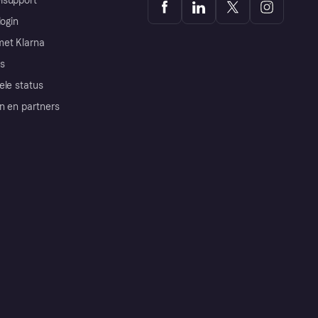
lsupport
login
et Klarna
s
ele status
n en partners