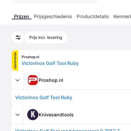
Prijzen
Prijsgeschiedenis
Productdetails
Kenmer
Prijs incl. levering
advertentie
Proshop.nl
Victorinox Golf Tool Ruby
Proshop.nl
Victorinox Golf Tool Ruby
K
Knivesandtools