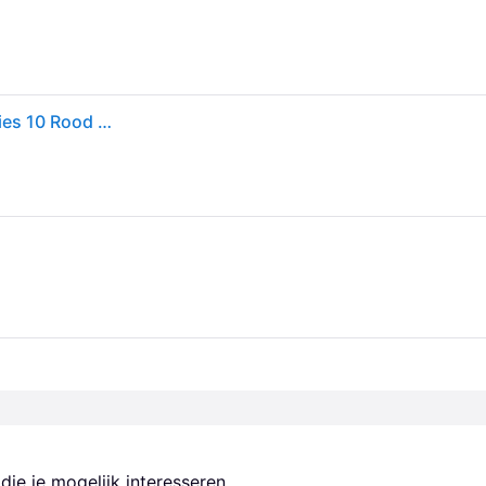
Victorinox Golf Tool 0.7052.T Multitool Aantal functies 10 Rood (transparant)
ie je mogelijk interesseren.