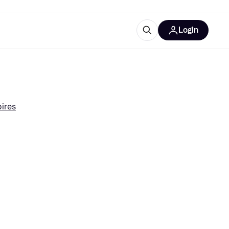
Login
trustingen
IM
ires
gorieën