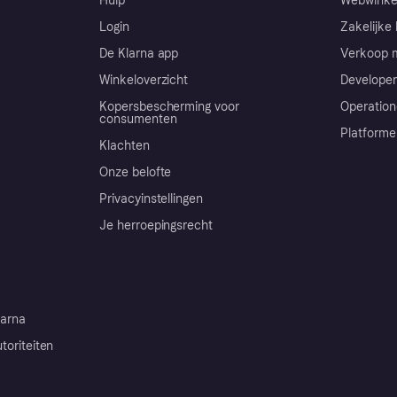
Hulp
Webwinke
Login
Zakelijke 
De Klarna app
Verkoop m
Winkeloverzicht
Developer
Kopersbescherming voor
Operation
consumenten
Platforme
Klachten
Onze belofte
Privacyinstellingen
Je herroepingsrecht
arna
toriteiten