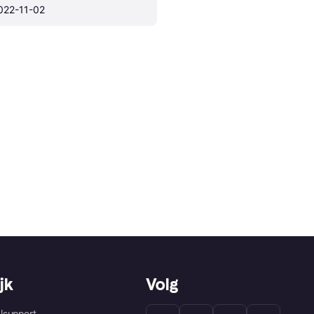
022-11-02
jk
Volg