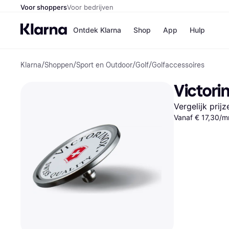
Voor shoppers
Voor bedrijven
Ontdek Klarna
Shop
App
Hulp
Klarna
/
Shoppen
/
Sport en Outdoor
/
Golf
/
Golfaccessoires
Winkels
Media
B
Victorin
Bol
B
Booki
B
Vergelijk prij
H&M
B
Vanaf € 17,30/m
Kruidv
Winkelove