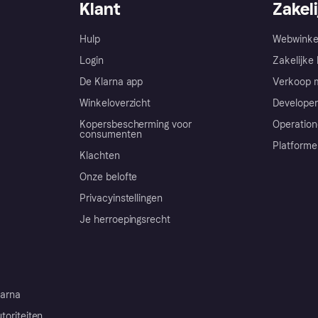
Klant
Zakeli
Hulp
Webwinke
Login
Zakelijke 
De Klarna app
Verkoop m
Winkeloverzicht
Developer
Kopersbescherming voor
Operation
consumenten
Platforme
Klachten
Onze belofte
Privacyinstellingen
Je herroepingsrecht
arna
toriteiten