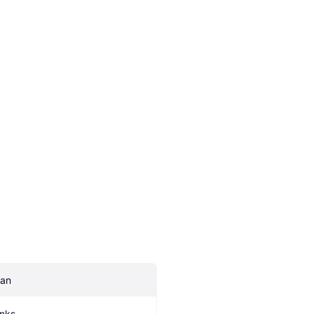
an
inks