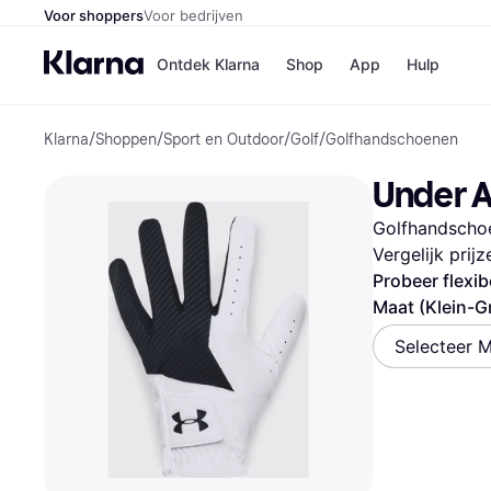
Voor shoppers
Voor bedrijven
Ontdek Klarna
Shop
App
Hulp
Klarna
/
Shoppen
/
Sport en Outdoor
/
Golf
/
Golfhandschoenen
Winkels
Media
B
Under A
Bol
B
Booki
B
Golfhandschoe
H&M
B
Kruidv
Vergelijk prij
Probeer flexib
Maat (Klein-G
Selecteer M
Winkelove