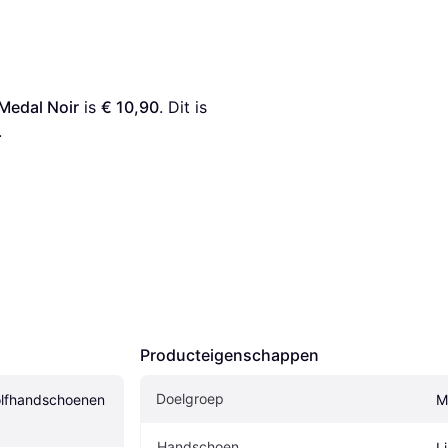
Medal Noir
 is 
€ 10,90
. Dit is 
.
Producteigenschappen
Doelgroep
lfhandschoenen 
M
Handschoen
L