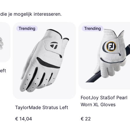
ie je mogelijk interesseren.
Trending
Trending
eft
FootJoy StaSof Pearl
Worn XL Gloves
TaylorMade Stratus Left
€ 14,04
€ 22