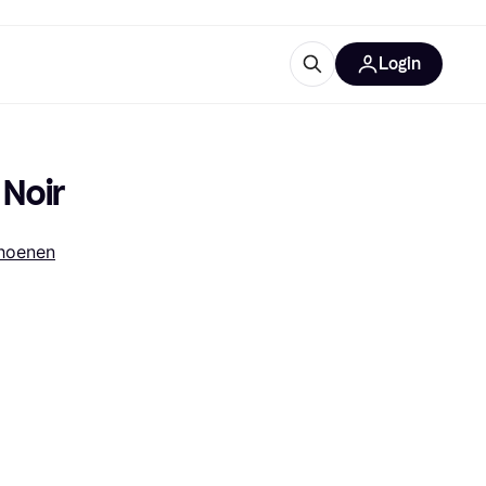
Login
trustingen
IM
Noir
hoenen
gorieën