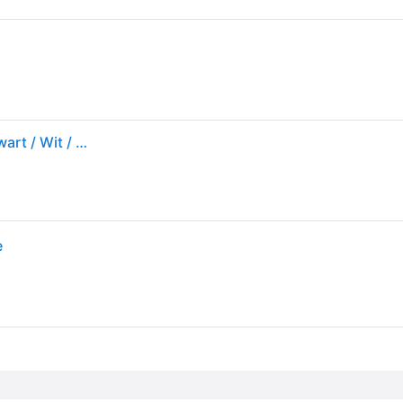
Under Armour Medal Golfhandschoen voor heren Zwart / Wit / Zwart RLG
e