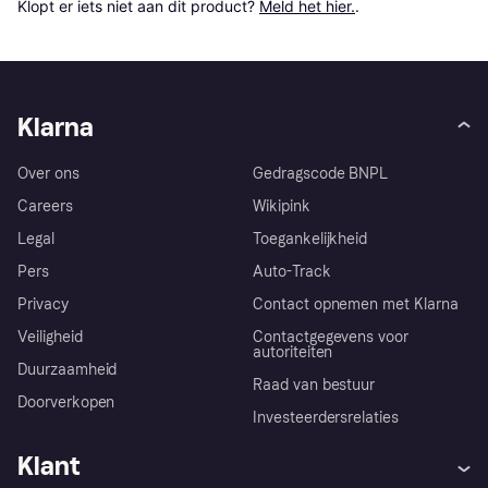
Klopt er iets niet aan dit product? 
Meld het hier.
.
Klarna
Over ons
Gedragscode BNPL
Careers
Wikipink
Legal
Toegankelijkheid
Pers
Auto-Track
Privacy
Contact opnemen met Klarna
Veiligheid
Contactgegevens voor
autoriteiten
Duurzaamheid
Raad van bestuur
Doorverkopen
Investeerdersrelaties
Klant