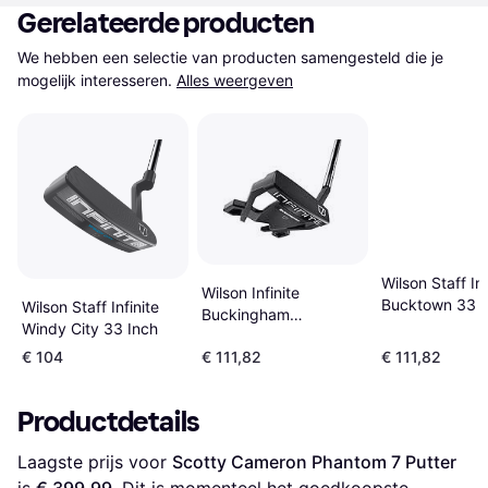
Gerelateerde producten
We hebben een selectie van producten samengesteld die je 
mogelijk interesseren.
Alles weergeven
Wilson Staff Inf
Wilson Infinite
Bucktown 33 
Wilson Staff Infinite
Buckingham
Windy City 33 Inch
Oversized Grip 34"
€ 104
€ 111,82
€ 111,82
Noir
Productdetails
Laagste prijs voor 
Scotty Cameron Phantom 7 Putter