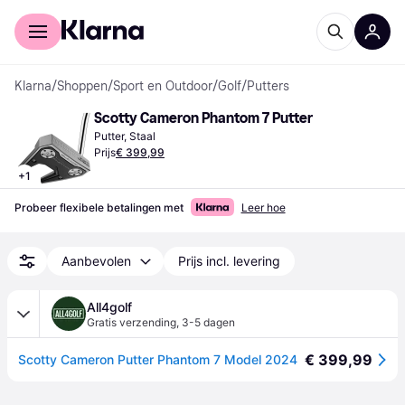
Voor shoppers
Voor bedrijven
Klarna
/
Shoppen
/
Sport en Outdoor
/
Golf
/
Putters
Scotty Cameron Phantom 7 Putter
Putter, Staal
Prijs
€ 399,99
+
1
Probeer flexibele betalingen met
Leer hoe
Aanbevolen
Prijs incl. levering
All4golf
Gratis verzending
,
3-5 dagen
€ 399,99
Scotty Cameron Putter Phantom 7 Model 2024