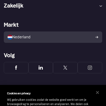
Hulp
Klachten
Zakelijk
Login
Onze belofte
Webwinkelsupport
Developers
De Klarna app
Privacyinstellingen
Zakelijke login
Operationele status
Markt
Winkeloverzicht
Je herroepingsrecht
Verkoop met Klarna
Platformen en partners
Kopersbescherming voor
consumenten
Nederland
Volg
Cookies en privacy
Wij gebruiken cookies zodat de website goed werkt en om je
browsegedrag te personaliseren en analyseren. We delen ook