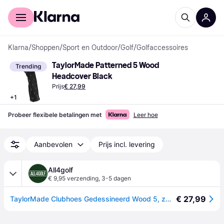
Voor shoppers
Voor bedrijven
Klarna
/
Shoppen
/
Sport en Outdoor
/
Golf
/
Golfaccessoires
TaylorMade Patterned 5 Wood 
Trending
Headcover Black
Prijs
€ 27,99
+
1
Probeer flexibele betalingen met
Leer hoe
Aanbevolen
Prijs incl. levering
All4golf
€ 9,95 verzending
,
3-5 dagen
€ 27,99
TaylorMade Clubhoes Gedessineerd Wood 5, zwart